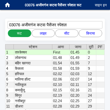
03076 अजीमगंज कटवा पैसेंजर स्पेशल रूट
साइन इन
03076 अजीमगंज कटवा पैसेंजर स्पेशल
रूट
लाइव
सीट
किराया
स्टेशन
आना
जाना
दूरी
PF
1
तारकेश्वर
First
01.45
0
2
लोकनाथ
01.48
01.49
2
3
बहिर खानदा
01.54
01.55
7
4
कैकला
01.58
01.59
9
5
हरिपाल
02.02
02.03
12
6
मालिया हॉल्ट
02.06
02.07
14
7
नालिकुल
02.10
02.11
17
8
कमार्कुंदु
02.15
02.16
21
9
सिंगुर
02.19
02.20
24
10
नसीबपुर
02.24
02.25
27
11
डीअरा
02.28
02.29
29