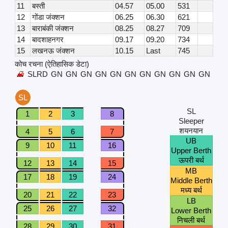
11
बस्ती
04.57
05.00
531
12
गोंडा जंक्शन
06.25
06.30
621
13
बाराबंकी जंक्शन
08.25
08.27
709
14
बादशाहनगर
09.17
09.20
734
15
लखनऊ जंक्शन
10.15
Last
745
कोच रचना (ऐतिहासिक डेटा)
SLRD
GN
GN
GN
GN
GN
GN
GN
GN
GN
GN
GN
SL
SL
1
2
3
8
Sleeper
शयनयान
4
5
6
7
UB
9
10
11
16
Upper Berth
ऊपरी बर्थ
12
13
14
15
MB
17
18
19
24
Middle Berth
मध्य बर्थ
20
21
22
23
LB
25
26
27
32
Lower Berth
निचली बर्थ
28
29
30
31