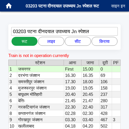
03203 पटना दीनदयाल उपाध्याय Jn स्पेशल रूट
साइन इन
03203 पटना दीनदयाल उपाध्याय Jn स्पेशल
रूट
लाइव
सीट
किराया
Train is not in operation currently
स्टेशन
आना
जाना
दूरी
PF
1
जयनगर
First
15.00
0
2
दरभंगा जंक्शन
16.30
16.35
69
3
समस्तीपुर जंक्शन
17.30
18.00
106
4
मुजफ्फरपुर जंक्शन
19.00
19.05
158
5
बापूधाम मोतिहारी
20.40
20.45
237
6
बेत्तिः
21.45
21.47
280
7
नरकटियागंज जंक्शन
22.30
22.40
317
8
कप्तानगंज जंक्शन
02.28
02.30
428
9
गोरखपुर जंक्शन
03.30
03.40
467
3
10
खलीलाबाद
04.18
04.20
502