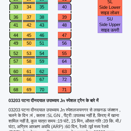
SL
33
34
35
40
Side Lower
साइड लोअर
36
37
38
39
SU
Side Upper
41
42
43
48
साइड ऊपरी
44
45
46
47
49
50
51
56
52
53
54
55
57
58
59
64
60
61
62
63
65
66
67
72
68
69
70
71
03203 पटना दीनदयाल उपाध्याय Jn स्पेशल ट्रैन के बारे में
03203 पटना दीनदयाल उपाध्याय Jn स्पेशलजयनगर से लखनऊ जंक्शन ,
चलने के दिन :मं , क्लास :SL GN , पैंट्री :उपलब्ध नहीं है, किराए में खाना
शामिल नहीं है, कुल यात्रा समय :19 घंटे, 15 मिन, औसत गति :39 कि. मी./
घंटा, अग्रिम आरक्षण अवधि (ARP) :60 दिन, रेलवे :पूर्व मध्य रेलवे