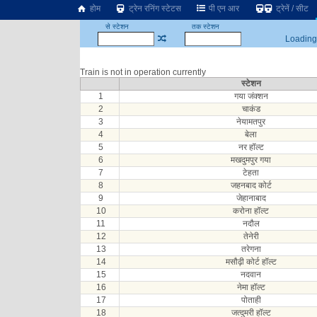
होम
ट्रेन रनिंग स्टेटस
पी एन आर
ट्रेनें / सीट
से स्टेशन
तक स्टेशन
Loading.
Train is not in operation currently
स्टेशन
1
गया जंक्शन
2
चाकंड
3
नेयामतपुर
4
बेला
5
नर हॉल्ट
6
मखदुमपुर गया
7
टेहता
8
जहनबाद कोर्ट
9
जेहानाबाद
10
करोना हॉल्ट
11
नदौल
12
तेनेरी
13
तरेगना
14
मसौढ़ी कोर्ट हॉल्ट
15
नदवान
16
नेमा हॉल्ट
17
पोताही
18
जत्दुमरी हॉल्ट