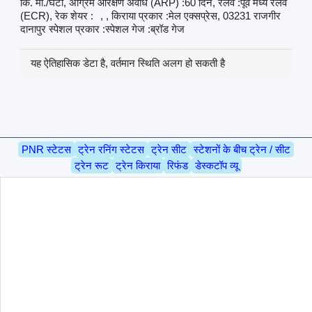
कि. मी./घंटा, अग्रिम आरक्षण अवधि (ARP) :60 दिन, रेलवे :पूर्व मध्य रेलवे
(ECR), रेक शेयर :
, , किराया प्रकार :मेल एक्सप्रेस, 03231 राजगीर
दानापुर स्पेशल प्रकार :स्पेशल गेज :ब्रॉड गेज
यह ऐतिहासिक डेटा है, वर्तमान स्थिति अलग हो सकती है
PNR स्टेटस
ट्रेन रनिंग स्टेटस
ट्रेन सीट
स्टेशनों के बीच ट्रेन / सीट
ट्रेन रूट
ट्रेन किराया
रिफंड
डेस्कटॉप व्यू