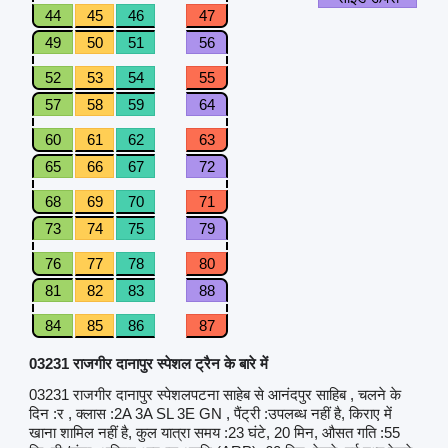
44
45
46
47
49
50
51
56
52
53
54
55
57
58
59
64
60
61
62
63
65
66
67
72
68
69
70
71
73
74
75
79
76
77
78
80
81
82
83
88
84
85
86
87
03231 राजगीर दानापुर स्पेशल ट्रैन के बारे में
03231 राजगीर दानापुर स्पेशलपटना साहेब से आनंदपुर साहिब , चलने के
दिन :र , क्लास :2A 3A SL 3E GN , पैंट्री :उपलब्ध नहीं है, किराए में
खाना शामिल नहीं है, कुल यात्रा समय :23 घंटे, 20 मिन, औसत गति :55