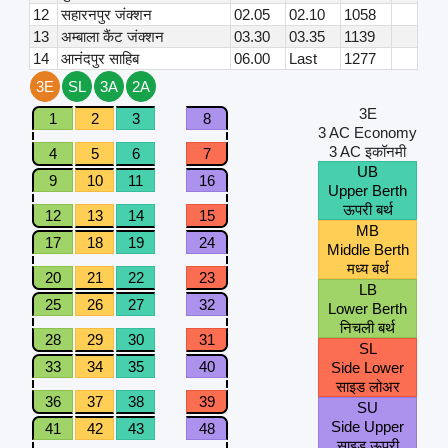
12
सहारनपुर जंक्शन
02.05
02.10
1058
13
अम्बाला कैंट जंक्शन
03.30
03.35
1139
14
आनंदपुर साहिब
06.00
Last
1277
3E
SL
3A
2A
3E
1
2
3
8
3 AC Economy
3 AC इकॉनमी
4
5
6
7
UB
9
10
11
16
Upper Berth
ऊपरी बर्थ
12
13
14
15
MB
17
18
19
24
Middle Berth
मध्य बर्थ
20
21
22
23
LB
25
26
27
32
Lower Berth
निचली बर्थ
28
29
30
31
SL
33
34
35
40
Side Lower
साइड लोअर
36
37
38
39
SU
Side Upper
41
42
43
48
साइड ऊपरी