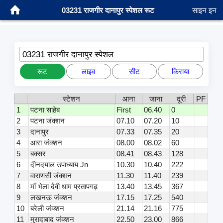
03231 राजगीर दानापुर स्पेशल रूट
साइन इन
03231 राजगीर दानापुर स्पेशल
रूट
लाइव
सीट
किराया
स्टेशन
आना
जाना
दूरी
PF
1
पटना साहेब
First
06.40
0
2
पटना जंक्शन
07.10
07.20
10
3
दानापुर
07.33
07.35
20
4
आरा जंक्शन
08.00
08.02
60
5
बक्सर
08.41
08.43
128
6
दीनदयाल उपाध्याय Jn
10.30
10.40
222
7
वाराणसी जंक्शन
11.30
11.40
239
8
माँ भेला देवी धाम प्रतापगढ़
13.40
13.45
367
9
लखनऊ जंक्शन
17.15
17.25
540
10
बरेली जंक्शन
21.14
21.16
775
11
मुरादाबाद जंक्शन
22.50
23.00
866