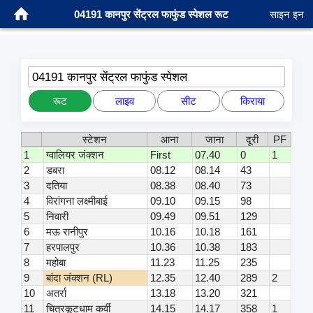
04191 कानपुर सेंट्रल फाफुंड स्पेशल रूट
साइन इन
04191 कानपुर सेंट्रल फाफुंड स्पेशल
रूट
लाइव
सीट
किराया
स्टेशन
आना
जाना
दूरी
PF
1
ग्वालियर जंक्शन
First
07.40
0
1
2
डबरा
08.12
08.14
43
3
दतिया
08.38
08.40
73
4
विरांगना लक्ष्मीबाई
09.10
09.15
98
5
निवारी
09.49
09.51
129
6
मऊ रानीपुर
10.16
10.18
161
7
हरपालपुर
10.36
10.38
183
8
महोबा
11.23
11.25
235
9
बांदा जंक्शन (RL)
12.35
12.40
289
2
10
अतर्रा
13.18
13.20
321
11
चित्रकूटधाम कर्वी
14.15
14.17
358
1