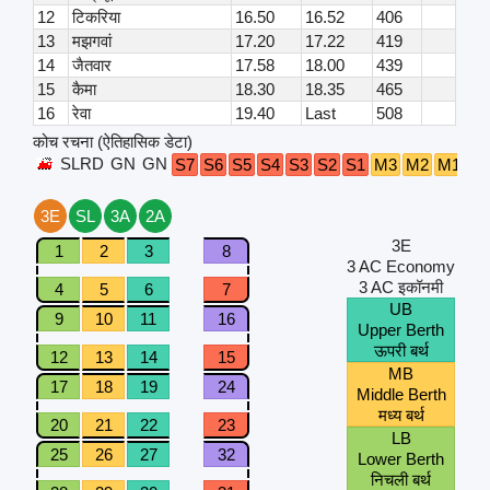
12
टिकरिया
16.50
16.52
406
13
मझगवां
17.20
17.22
419
14
जैतवार
17.58
18.00
439
15
कैमा
18.30
18.35
465
16
रेवा
19.40
Last
508
कोच रचना (ऐतिहासिक डेटा)
SLRD
GN
GN
B4
S7
S6
S5
S4
S3
S2
S1
M3
M2
M1
3E
SL
3A
2A
3E
1
2
3
8
3 AC Economy
3 AC इकॉनमी
4
5
6
7
UB
9
10
11
16
Upper Berth
ऊपरी बर्थ
12
13
14
15
MB
17
18
19
24
Middle Berth
मध्य बर्थ
20
21
22
23
LB
25
26
27
32
Lower Berth
निचली बर्थ