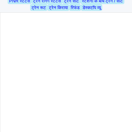
PNR स्टेटस
ट्रेन रनिंग स्टेटस
ट्रेन सीट
स्टेशनों के बीच ट्रेन / सीट
ट्रेन रूट
ट्रेन किराया
रिफंड
डेस्कटॉप व्यू