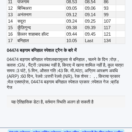
11
पांजगाम
08.53
08.54
86
12
बिज्बिअरा
09.05
09.06
93
13
अनंतनाग
09.12
09.14
99
14
सदूरा
09.24
09.25
107
15
कुँज़िगुन्द
09.38
09.39
117
16
हिल्लर शाहाबाद हॉल्ट
09.44
09.45
121
17
बनिहाल
10.05
Last
134
04474 बड़गाम बनिहाल स्पेशल ट्रैन के बारे में
04474 बड़गाम बनिहाल स्पेशलबारामुल्ला से बनिहाल , चलने के दिन :रोज़ ,
क्लास :GN , पैंट्री :उपलब्ध नहीं है, किराए में खाना शामिल नहीं है, कुल यात्रा
समय :3 घंटे, 5 मिन, औसत गति :43 कि. मी./घंटा, अग्रिम आरक्षण अवधि
(ARP) :60 दिन, रेलवे :उत्तरी रेलवे (NR), रेक शेयर :
, , किराया प्रकार
:मेल एक्सप्रेस, 04474 बड़गाम बनिहाल स्पेशल प्रकार :स्पेशल गेज :ब्रॉड
गेज
यह ऐतिहासिक डेटा है, वर्तमान स्थिति अलग हो सकती है