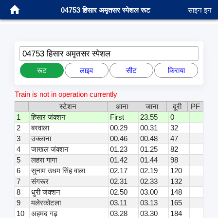
04753 हिसार अमृतसर स्पेशल रूट
साइन इन
04753 हिसार अमृतसर स्पेशल
रूट
लाइव
सीट
किराया
Train is not in operation currently
स्टेशन
आना
जाना
दूरी
PF
1
हिसार जंक्शन
First
23.55
0
2
बरवाला
00.29
00.31
32
3
उक्लाना
00.46
00.48
47
4
जाखल जंक्शन
01.23
01.25
82
5
लहरा गागा
01.42
01.44
98
6
सुनाम उधम सिंह वाला
02.17
02.19
120
7
संगरूर
02.31
02.33
132
8
धुरी जंक्शन
02.50
03.00
148
9
मलेरकोटला
03.11
03.13
165
10
अहमद गढ़
03.28
03.30
184