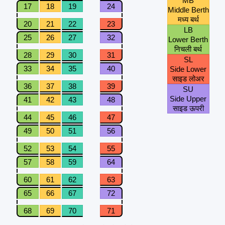
MB
17
18
19
24
Middle Berth
मध्य बर्थ
20
21
22
23
LB
25
26
27
32
Lower Berth
निचली बर्थ
28
29
30
31
SL
33
34
35
40
Side Lower
साइड लोअर
36
37
38
39
SU
Side Upper
41
42
43
48
साइड ऊपरी
44
45
46
47
49
50
51
56
52
53
54
55
57
58
59
64
60
61
62
63
65
66
67
72
68
69
70
71