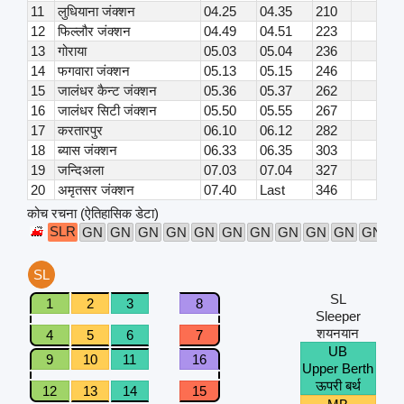
11
लुधियाना जंक्शन
04.25
04.35
210
12
फिल्लौर जंक्शन
04.49
04.51
223
13
गोराया
05.03
05.04
236
14
फगवारा जंक्शन
05.13
05.15
246
15
जालंधर कैन्ट जंक्शन
05.36
05.37
262
16
जालंधर सिटी जंक्शन
05.50
05.55
267
17
करतारपुर
06.10
06.12
282
18
ब्यास जंक्शन
06.33
06.35
303
19
जन्दिअला
07.03
07.04
327
20
अमृतसर जंक्शन
07.40
Last
346
कोच रचना (ऐतिहासिक डेटा)
SLR
GN
GN
GN
GN
GN
GN
GN
GN
GN
GN
GN
G
SL
SL
1
2
3
8
Sleeper
शयनयान
4
5
6
7
UB
9
10
11
16
Upper Berth
ऊपरी बर्थ
12
13
14
15