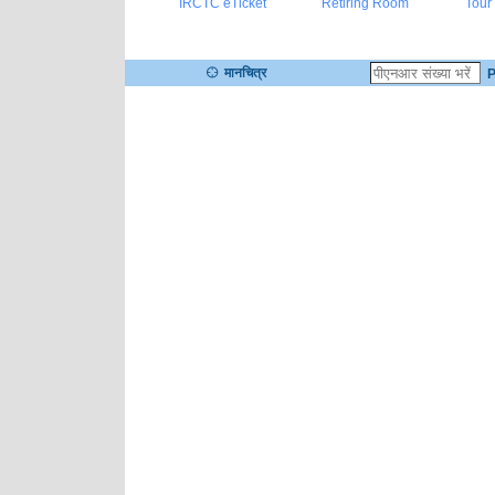
IRCTC eTicket
Retiring Room
Tour
मानचित्र
P