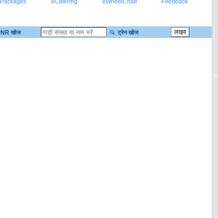
 Packages
eCatering
eWheelChair
Feedback
NR खोज
ट्रेन खोज