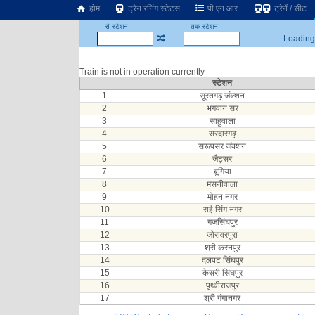
होम
ट्रेन रनिंग स्टेटस
पी एन आर
ट्रेनें / सीट
से स्टेशन
तक स्टेशन
Loading.
Train is not in operation currently
स्टेशन
1
सूरतगढ़ जंक्शन
2
भगवान सर
3
साहुवाला
4
सरदारगढ़
5
सरूपसर जंक्शन
6
जैट्सर
7
बूगिया
8
मसनीवाला
9
मोहन नगर
10
राई सिंग नगर
11
गजसिंघपुर
12
जोरावरपूरा
13
श्री करनपुर
14
दलपट सिंघपुर
15
केसरी सिंघपुर
16
पृथ्वीराजपुर
17
श्री गंगानगर