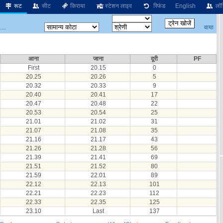
रूट
सीट
किराया
स्टेशन लाइव
रिफंड
English
लॉग
वाया
...
आना
जाना
दूरी
PF
First
20.15
0
20.25
20.26
5
20.32
20.33
9
20.40
20.41
17
20.47
20.48
22
20.53
20.54
25
21.01
21.02
31
21.07
21.08
35
21.16
21.17
43
21.26
21.28
56
21.39
21.41
69
21.51
21.52
80
21.59
22.01
89
22.12
22.13
101
22.21
22.23
112
22.33
22.35
125
23.10
Last
137