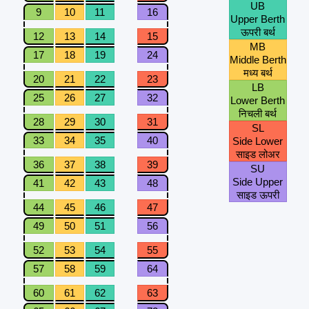
UB
9
10
11
16
Upper Berth
ऊपरी बर्थ
12
13
14
15
MB
17
18
19
24
Middle Berth
मध्य बर्थ
20
21
22
23
LB
25
26
27
32
Lower Berth
निचली बर्थ
28
29
30
31
SL
33
34
35
40
Side Lower
साइड लोअर
36
37
38
39
SU
Side Upper
41
42
43
48
साइड ऊपरी
44
45
46
47
49
50
51
56
52
53
54
55
57
58
59
64
60
61
62
63