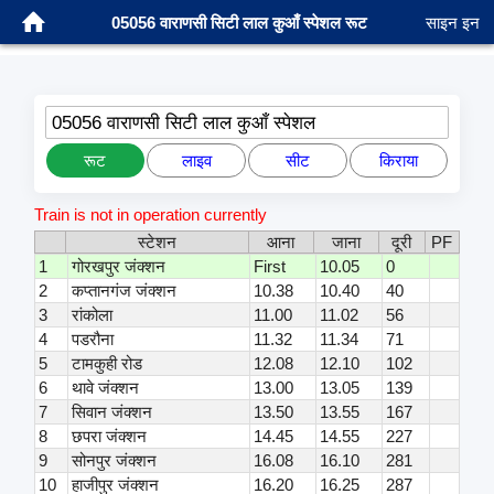
05056 वाराणसी सिटी लाल कुआँ स्पेशल रूट
साइन इन
05056 वाराणसी सिटी लाल कुआँ स्पेशल
रूट
लाइव
सीट
किराया
Train is not in operation currently
स्टेशन
आना
जाना
दूरी
PF
1
गोरखपुर जंक्शन
First
10.05
0
2
कप्तानगंज जंक्शन
10.38
10.40
40
3
रांकोला
11.00
11.02
56
4
पडरौना
11.32
11.34
71
5
टामकुही रोड
12.08
12.10
102
6
थावे जंक्शन
13.00
13.05
139
7
सिवान जंक्शन
13.50
13.55
167
8
छपरा जंक्शन
14.45
14.55
227
9
सोनपुर जंक्शन
16.08
16.10
281
10
हाजीपुर जंक्शन
16.20
16.25
287