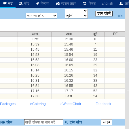
रूट
सीट
किराया
स्टेशन लाइव
रिफंड
English
लॉग
वाया
...
आना
जाना
दूरी
PF
First
15.30
0
15.39
15.40
7
15.45
15.46
11
15.53
15.54
19
15.58
16.00
23
16.08
16.09
29
16.14
16.15
32
16.25
16.26
34
16.31
16.32
38
16.54
16.55
43
17.16
17.17
52
17.30
Last
54
 Packages
eCatering
eWheelChair
Feedback
NR खोज
ट्रेन खोज