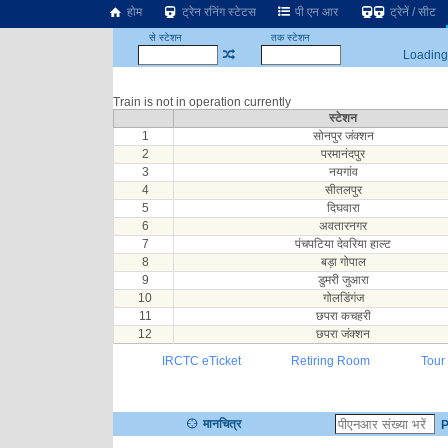
होम
ट्रेन रनिंग स्टेटस
पी एन आर
ट्रेनें / सीट
से स्टेशन
तक स्टेशन
Loading.
Train is not in operation currently
स्टेशन
1
सोनपुर जंक्शन
2
परमानंदपुर
3
नयगांव
4
सीतलपुर
5
दिघवारा
6
अवतारनगर
7
पंचपटिया देवरिया हाल्ट
8
बड़ा गोपाल
9
डुमरी जुआरा
10
गोलडिंगंज
11
छपरा कचहरी
12
छपरा जंक्शन
IRCTC eTicket
Retiring Room
Tour
मानचित्र
P