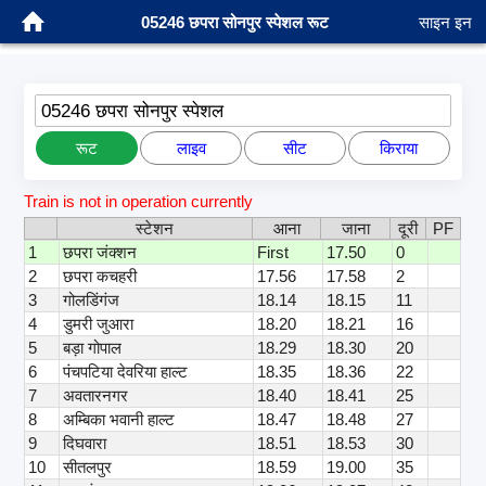
05246 छपरा सोनपुर स्पेशल रूट
साइन इन
05246 छपरा सोनपुर स्पेशल
रूट
लाइव
सीट
किराया
Train is not in operation currently
स्टेशन
आना
जाना
दूरी
PF
1
छपरा जंक्शन
First
17.50
0
2
छपरा कचहरी
17.56
17.58
2
3
गोलडिंगंज
18.14
18.15
11
4
डुमरी जुआरा
18.20
18.21
16
5
बड़ा गोपाल
18.29
18.30
20
6
पंचपटिया देवरिया हाल्ट
18.35
18.36
22
7
अवतारनगर
18.40
18.41
25
8
अम्बिका भवानी हाल्ट
18.47
18.48
27
9
दिघवारा
18.51
18.53
30
10
सीतलपुर
18.59
19.00
35