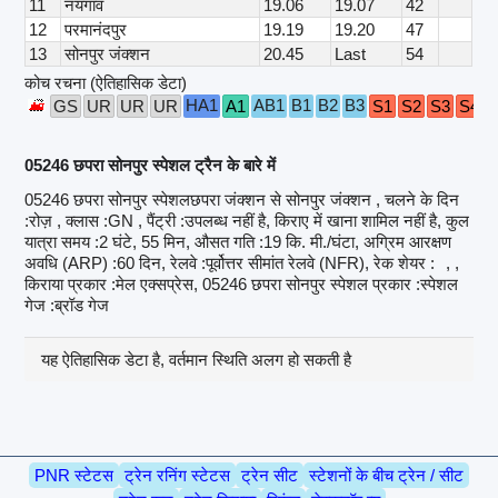
11
नयगांव
19.06
19.07
42
12
परमानंदपुर
19.19
19.20
47
13
सोनपुर जंक्शन
20.45
Last
54
कोच रचना (ऐतिहासिक डेटा)
HA1
AB1
B1
B2
B3
GS
UR
UR
UR
A1
S1
S2
S3
S4
05246 छपरा सोनपुर स्पेशल ट्रैन के बारे में
05246 छपरा सोनपुर स्पेशलछपरा जंक्शन से सोनपुर जंक्शन , चलने के दिन
:रोज़ , क्लास :GN , पैंट्री :उपलब्ध नहीं है, किराए में खाना शामिल नहीं है, कुल
यात्रा समय :2 घंटे, 55 मिन, औसत गति :19 कि. मी./घंटा, अग्रिम आरक्षण
अवधि (ARP) :60 दिन, रेलवे :पूर्वोत्तर सीमांत रेलवे (NFR), रेक शेयर :
, ,
किराया प्रकार :मेल एक्सप्रेस, 05246 छपरा सोनपुर स्पेशल प्रकार :स्पेशल
गेज :ब्रॉड गेज
यह ऐतिहासिक डेटा है, वर्तमान स्थिति अलग हो सकती है
PNR स्टेटस
ट्रेन रनिंग स्टेटस
ट्रेन सीट
स्टेशनों के बीच ट्रेन / सीट