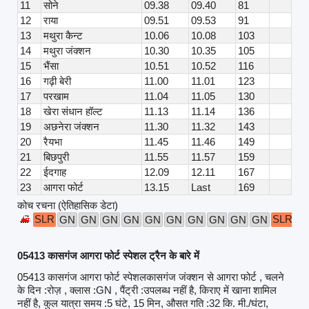
11
सोने
09.38
09.40
81
12
राया
09.51
09.53
91
13
मथुरा कैन्ट
10.06
10.08
103
14
मथुरा जंक्शन
10.30
10.35
105
15
भैंसा
10.51
10.52
116
16
गढ़ी बेरी
11.00
11.01
123
17
परखाम
11.04
11.05
130
18
खेरा संधान हॉल्ट
11.13
11.14
136
19
अछनेरा जंक्शन
11.30
11.32
143
20
रैयभा
11.45
11.46
149
21
बिछपुरी
11.55
11.57
159
22
ईदगाह
12.09
12.11
167
23
आगरा फोर्ट
13.15
Last
169
कोच रचना (ऐतिहासिक डेटा)
SLR
SLR
GN
GN
GN
GN
GN
GN
GN
GN
GN
GN
05413 कासगंज आगरा फोर्ट स्पेशल ट्रैन के बारे में
05413 कासगंज आगरा फोर्ट स्पेशलकासगंज जंक्शन से आगरा फोर्ट , चलने
के दिन :रोज़ , क्लास :GN , पैंट्री :उपलब्ध नहीं है, किराए में खाना शामिल
नहीं है, कुल यात्रा समय :5 घंटे, 15 मिन, औसत गति :32 कि. मी./घंटा,