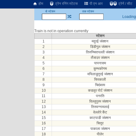
होम
ट्रेन रनिंग स्टेटस
पी एन आर
ट्रेनें / सीट
से स्टेशन
तक स्टेशन
Loading.
Train is not in operation currently
स्टेशन
1
मदुरई जंक्शन
2
डिंडीगुल जंक्शन
3
तिरुच्चिरापल्ली जंक्शन
4
तँजाउर जंक्शन
5
पापनासम
6
कुम्भकोणम
7
मयिलाडुतुरई जंक्शन
8
सिरकाली
9
चिदंबरम
10
कडलूर पोर्ट जंक्शन
11
पनरति
12
विल्लुपुरम जंक्शन
13
तिरुवन्नामलाई
14
वेल्लोरे कैंट
15
काटपाडी जंक्शन
16
चित्तूर
17
पाकाला जंक्शन
18
पीलेर