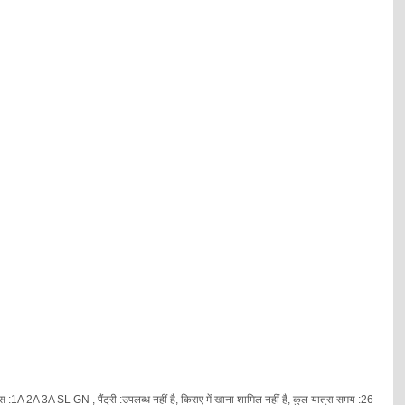
स :1A 2A 3A SL GN , पैंट्री :उपलब्ध नहीं है, किराए में खाना शामिल नहीं है, कुल यात्रा समय :26