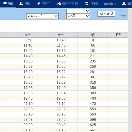
रूट
सीट
किराया
स्टेशन लाइव
रिफंड
English
लॉग
वाया
...
आना
जाना
दूरी
PF
First
10.40
0
11.40
11.45
66
13.25
13.30
161
14.43
14.45
211
15.05
15.06
235
15.23
15.25
250
16.20
16.22
281
16.43
16.47
301
17.06
17.08
318
17.38
17.40
356
18.03
18.04
383
19.45
19.50
403
21.10
21.12
470
22.30
22.32
553
23.10
23.15
563
23.43
23.45
596
00.30
00.40
625
01.13
01.15
667