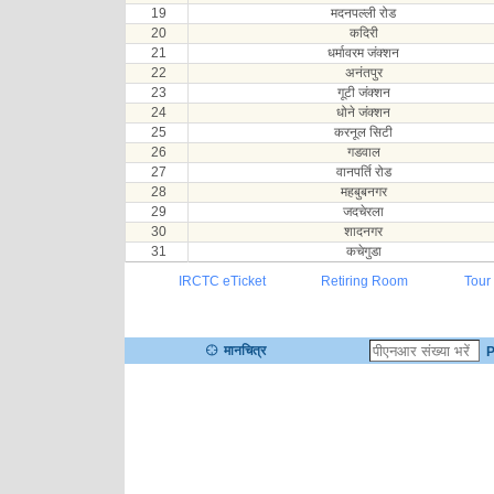
19
मदनपल्ली रोड
20
कदिरी
21
धर्मावरम जंक्शन
22
अनंतपुर
23
गूटी जंक्शन
24
धोने जंक्शन
25
करनूल सिटी
26
गडवाल
27
वानपर्ति रोड
28
महबुबनगर
29
जदचेरला
30
शादनगर
31
कचेगुडा
IRCTC eTicket
Retiring Room
Tour
मानचित्र
P