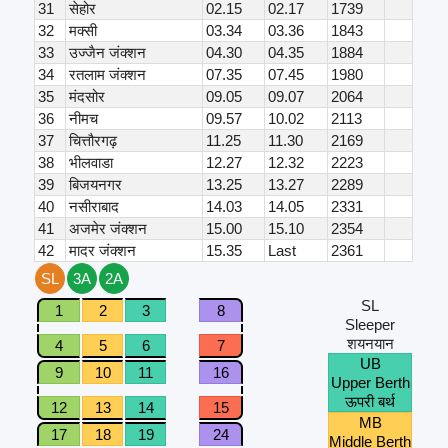
31
सेहोर
02.15
02.17
1739
32
मक्सी
03.34
03.36
1843
33
उज्जैन जंक्शन
04.30
04.35
1884
34
रतलाम जंक्शन
07.35
07.45
1980
35
मंदसोर
09.05
09.07
2064
36
नीमच
09.57
10.02
2113
37
चित्तौरगढ़
11.25
11.30
2169
38
भीलवाडा
12.27
12.32
2223
39
बिजयनगर
13.25
13.27
2289
40
नसीराबाद
14.03
14.05
2331
41
अजमेर जंक्शन
15.00
15.10
2354
42
मादर जंक्शन
15.35
Last
2361
SL
3A
2A
SL
1
2
3
8
Sleeper
शयनयान
4
5
6
7
UB
9
10
11
16
Upper Berth
ऊपरी बर्थ
12
13
14
15
MB
17
18
19
24
Middle Berth