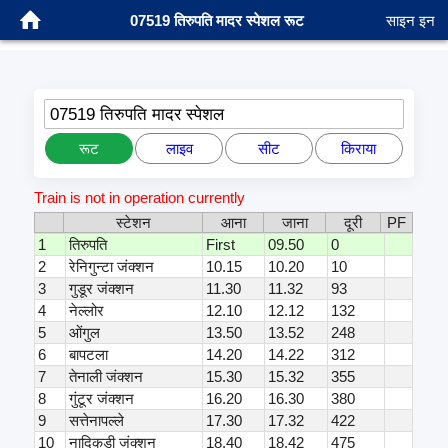
07519 तिरुपति मादर स्पेशल रूट
साइन इन
07519 तिरुपति मादर स्पेशल
रूट
लाइव
सीट
किराया
Train is not in operation currently
स्टेशन
आना
जाना
दूरी
PF
1
तिरुपति
First
09.50
0
2
रेनिगुन्टा जंक्शन
10.15
10.20
10
3
गुडूर जंक्शन
11.30
11.32
93
4
नेल्लोर
12.10
12.12
132
5
ओंगुल
13.50
13.52
248
6
बापटला
14.20
14.22
312
7
तेनाली जंक्शन
15.30
15.32
355
8
गुंटूर जंक्शन
16.20
16.30
380
9
सत्तेनापल्ले
17.30
17.32
422
10
नादिकुड़ी जंक्शन
18.40
18.42
475