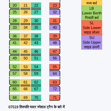
मध्य बर्थ
20
21
22
23
LB
25
26
27
32
Lower Berth
निचली बर्थ
28
29
30
31
SL
33
34
35
40
Side Lower
साइड लोअर
36
37
38
39
SU
Side Upper
41
42
43
48
साइड ऊपरी
44
45
46
47
49
50
51
56
52
53
54
55
57
58
59
64
60
61
62
63
65
66
67
72
68
69
70
71
07519 तिरुपति मादर स्पेशल ट्रैन के बारे में