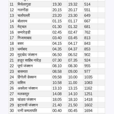
11
मिर्यलागुडा
19.30
19.32
514
12
नलगोंडा
20.15
20.17
551
13
चर्लापल्ली
23.20
23.30
649
14
बोलारम
01.15
01.17
667
15
मेद्चल
01.30
01.32
681
16
कमारेड्डी
02.45
02.47
762
17
निजामाबाद
03.40
03.45
813
18
बसर
04.15
04.17
843
19
धर्माबाद
04.35
04.37
853
20
मुद्खेद जंक्शन
06.50
06.52
902
21
हज़ूर साहिब नांदेड़
07.30
07.35
924
22
पूर्णा जंक्शन
08.10
08.30
955
23
बासमात
08.58
09.00
977
24
हिंगोली डेक्कन
09.58
10.00
1035
25
वाशिम
10.58
11.00
1083
26
अकोला जंक्शन
13.10
13.15
1162
27
मलकापुर
14.08
14.10
1251
28
खंडवा जंक्शन
18.05
18.10
1418
29
इटारसी जंक्शन
21.40
21.50
1602
30
रानी कमलापति
00.40
00.45
1694