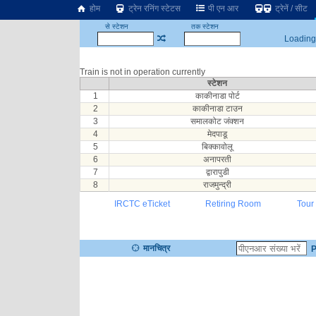
होम
ट्रेन रनिंग स्टेटस
पी एन आर
ट्रेनें / सीट
से स्टेशन
तक स्टेशन
Loading.
Train is not in operation currently
स्टेशन
1
काकीनाडा पोर्ट
2
काकीनाडा टाउन
3
समालकोट जंक्शन
4
मेदपाडू
5
बिक्कावोलू
6
अनापरती
7
द्वारापुडी
8
राजमुन्द्री
IRCTC eTicket
Retiring Room
Tour
मानचित्र
P