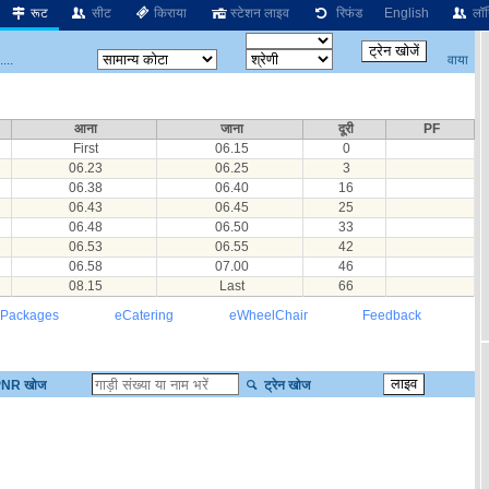
रूट
सीट
किराया
स्टेशन लाइव
रिफंड
English
लॉग
वाया
...
आना
जाना
दूरी
PF
First
06.15
0
06.23
06.25
3
06.38
06.40
16
06.43
06.45
25
06.48
06.50
33
06.53
06.55
42
06.58
07.00
46
08.15
Last
66
 Packages
eCatering
eWheelChair
Feedback
NR खोज
ट्रेन खोज