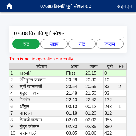
07608 तिरुपति पूर्णा स्पेशल रूट
साइन इन
07608 तिरुपति पूर्णा स्पेशल
रूट
लाइव
सीट
किराया
Train is not in operation currently
स्टेशन
आना
जाना
दूरी
PF
1
तिरुपति
First
20.15
0
2
रेनिगुन्टा जंक्शन
20.28
20.30
10
3
श्री कालहस्ती
20.54
20.55
33
2
4
गुडूर जंक्शन
21.48
21.50
93
5
नेल्लोर
22.40
22.42
132
6
ओंगुल
00.10
00.12
248
1
7
बापटला
01.18
01.20
312
8
तेनाली जंक्शन
02.00
02.02
355
9
गुंटूर जंक्शन
02.30
02.35
380
10
सत्तेनापल्ले
03.05
03.06
422