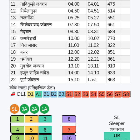
11
नादिकुड़ी जंक्शन
04.00
04.01
475
12
मिर्यलागुडा
04.50
04.51
514
13
नलगोंडा
05.25
05.27
551
14
सिकंदराबाद जंक्शन
07.30
07.50
661
15
मेद्चल
08.30
08.31
689
16
कमारेड्डी
10.00
10.02
770
17
निजामाबाद
11.00
11.02
822
18
बसर
12.00
12.02
851
19
धर्माबाद
12.20
12.21
861
20
मुद्खेद जंक्शन
13.10
13.11
910
21
हज़ूर साहिब नांदेड़
14.00
14.10
933
22
पूर्णा जंक्शन
15.10
Last
963
कोच रचना (ऐतिहासिक डेटा)
DL1
D1
B1
B2
B3
A1
S1
S2
S3
S4
S5
S6
S7
S8
S9
SL
3A
2A
1A
SL
1
2
3
8
Sleeper
शयनयान
4
5
6
7
UB
9
10
11
16