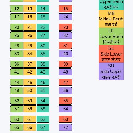
Upper Berth
ऊपरी बर्थ
12
13
14
15
MB
17
18
19
24
Middle Berth
मध्य बर्थ
20
21
22
23
LB
25
26
27
32
Lower Berth
निचली बर्थ
28
29
30
31
SL
33
34
35
40
Side Lower
साइड लोअर
36
37
38
39
SU
Side Upper
41
42
43
48
साइड ऊपरी
44
45
46
47
49
50
51
56
52
53
54
55
57
58
59
64
60
61
62
63
65
66
67
72