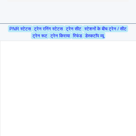
PNR स्टेटस
ट्रेन रनिंग स्टेटस
ट्रेन सीट
स्टेशनों के बीच ट्रेन / सीट
ट्रेन रूट
ट्रेन किराया
रिफंड
डेस्कटॉप व्यू