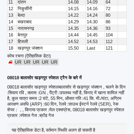
11
दांतन
14.08
14.09
64
12
निकुर्सीनी
14.15
14.16
72
13
बेल्दा
14.22
14.24
80
14
बखराबाद
14.29
14.30
86
15
नारायनगढ़
14.35
14.36
93
16
बेनापुर
14.44
14.45
104
17
हिजली
14.52
14.53
112
18
खड़गपुर जंक्शन
15.50
Last
121
कोच रचना (ऐतिहासिक डेटा)
UR
UR
UR
UR
UR
08018 बालासोर खड़गपुर स्पेशल ट्रैन के बारे में
08018 बालासोर खड़गपुर स्पेशलबालासोर से खड़गपुर जंक्शन , चलने के दिन
:सिवाय रवि , क्लास :GN , पैंट्री :उपलब्ध नहीं है, किराए में खाना शामिल नहीं
है, कुल यात्रा समय :2 घंटे, 55 मिन, औसत गति :41 कि. मी./घंटा, अग्रिम
आरक्षण अवधि (ARP) :60 दिन, रेलवे :साउथ ईस्टर्न रेलवे (SER), रेक
शेयर :
, , किराया प्रकार :मेल एक्सप्रेस, 08018 बालासोर खड़गपुर स्पेशल
प्रकार :स्पेशल गेज :ब्रॉड गेज
यह ऐतिहासिक डेटा है, वर्तमान स्थिति अलग हो सकती है