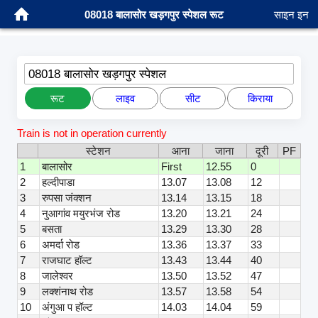
08018 बालासोर खड़गपुर स्पेशल रूट
साइन इन
08018 बालासोर खड़गपुर स्पेशल
रूट
लाइव
सीट
किराया
Train is not in operation currently
स्टेशन
आना
जाना
दूरी
PF
1
बालासोर
First
12.55
0
2
हल्दीपाडा
13.07
13.08
12
3
रुपसा जंक्शन
13.14
13.15
18
4
नुआगांव मयुरभंज रोड
13.20
13.21
24
5
बसता
13.29
13.30
28
6
अमर्दा रोड
13.36
13.37
33
7
राजघाट हॉल्ट
13.43
13.44
40
8
जालेश्वर
13.50
13.52
47
9
लक्शंनाथ रोड
13.57
13.58
54
10
अंगुआ प हॉल्ट
14.03
14.04
59