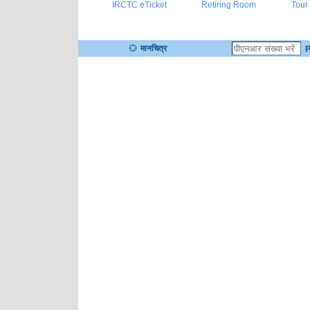
IRCTC eTicket
Retiring Room
Tour
मानचित्र
P