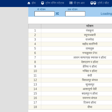
होम
ट्रेन रनिंग स्टेटस
पी एन आर
ट्रेनें / सीट
से स्टेशन
तक स्टेशन
Loading.
स्टेशन
1
पंसकुरा
2
रघुनाथबारी
3
राजगोदा
4
सहीद मातंगिनी
5
तामलुक
6
नन्दकुमार PH
7
लावन सत्याग्रह स्मारक प हॉल्ट
8
देशप्राण प हॉल्ट
9
हेरिया प हॉल्ट
10
नचिंदा प हॉल्ट
11
कंठी
12
सितलपुर बंगाल
13
सुजलपुर
14
आशापूर्णा देवी
15
बदलपुर प हॉल्ट
16
रामनगर बंगाल
17
टिकरा हॉल्ट
18
दीघा