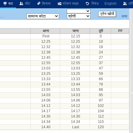
रूट
सीट
किराया
स्टेशन लाइव
रिफंड
English
लॉग
वाया
...
आना
जाना
दूरी
PF
First
12.15
0
12.25
12.25
10
12.32
12.32
18
12.38
12.38
24
12.45
12.45
27
12.55
12.55
37
13.03
13.03
47
13.25
13.25
59
13.33
13.33
66
13.44
13.44
78
13.55
13.55
88
14.03
14.03
95
14.06
14.06
97
14.12
14.12
102
14.17
14.17
104
14.30
14.30
112
14.34
14.34
115
14.40
Last
120