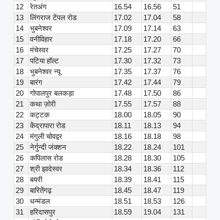
12
रेतअंग
16.54
16.56
51
13
लिंगराज टेंपल रोड
17.02
17.04
58
14
भुबनेश्वर
17.09
17.14
63
15
वनीविहार
17.18
17.20
66
16
मंचेस्वर
17.25
17.27
70
17
पटिया हॉल्ट
17.30
17.32
73
18
भुबनेश्वर न्यू
17.35
17.37
76
19
बारंग
17.42
17.44
79
20
गोपालपुर बलकड़ा
17.48
17.50
86
21
कथा ज़ोरी
17.55
17.57
88
22
कट्टक
18.00
18.05
90
23
केंद्रापारा रोड
18.11
18.13
94
24
मंगुली चोवद्वर
18.16
18.18
98
25
नेर्गुन्दी जंक्शन
18.22
18.24
101
26
कपिलास रोड
18.28
18.30
105
27
श्री झादेस्वर
18.34
18.36
112
28
बयरी
18.39
18.41
115
29
बारितेंगढ़
18.45
18.47
119
30
धन्मंडल
18.51
18.53
126
31
हरिदासपुर
18.59
19.04
131