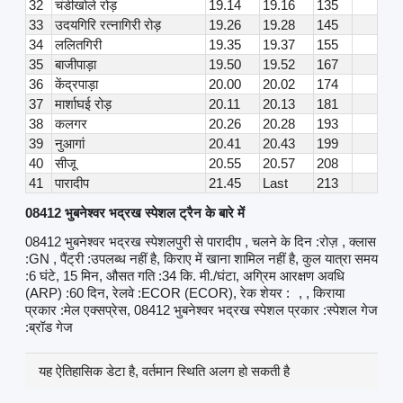
32
चंडीखोले रोड़
19.14
19.16
135
33
उदयगिरि रत्नागिरी रोड़
19.26
19.28
145
34
ललितगिरी
19.35
19.37
155
35
बाजीपाड़ा
19.50
19.52
167
36
केंद्रपाड़ा
20.00
20.02
174
37
मार्शाघई रोड़
20.11
20.13
181
38
कलगर
20.26
20.28
193
39
नुआगां
20.41
20.43
199
40
सीजू
20.55
20.57
208
41
पारादीप
21.45
Last
213
08412 भुबनेश्वर भद्रख स्पेशल ट्रैन के बारे में
08412 भुबनेश्वर भद्रख स्पेशलपुरी से पारादीप , चलने के दिन :रोज़ , क्लास
:GN , पैंट्री :उपलब्ध नहीं है, किराए में खाना शामिल नहीं है, कुल यात्रा समय
:6 घंटे, 15 मिन, औसत गति :34 कि. मी./घंटा, अग्रिम आरक्षण अवधि
(ARP) :60 दिन, रेलवे :ECOR (ECOR), रेक शेयर :
, , किराया
प्रकार :मेल एक्सप्रेस, 08412 भुबनेश्वर भद्रख स्पेशल प्रकार :स्पेशल गेज
:ब्रॉड गेज
यह ऐतिहासिक डेटा है, वर्तमान स्थिति अलग हो सकती है