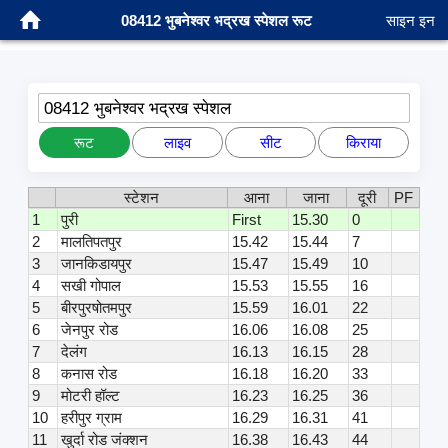
08412 भुबनेश्वर भद्रख स्पेशल रूट
साइन इन
08412 भुबनेश्वर भद्रख स्पेशल
रूट
लाइव
सीट
किराया
स्टेशन
आना
जाना
दूरी
PF
1
पुरी
First
15.30
0
2
मालतिपतपुर
15.42
15.44
7
3
जानकिडायपुर
15.47
15.49
10
4
सखी गोपाल
15.53
15.55
16
5
बीरपुरषोतमपुर
15.59
16.01
22
6
जेनपुर रोड
16.06
16.08
25
7
देलंग
16.13
16.15
28
8
कनास रोड
16.18
16.20
33
9
मोटरी हॉल्ट
16.23
16.25
36
10
हरीपुर ग्राम
16.29
16.31
41
11
खुर्दा रोड जंक्शन
16.38
16.43
44