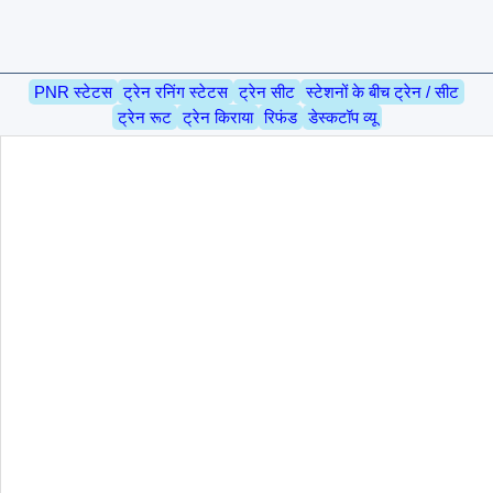
PNR स्टेटस
ट्रेन रनिंग स्टेटस
ट्रेन सीट
स्टेशनों के बीच ट्रेन / सीट
ट्रेन रूट
ट्रेन किराया
रिफंड
डेस्कटॉप व्यू