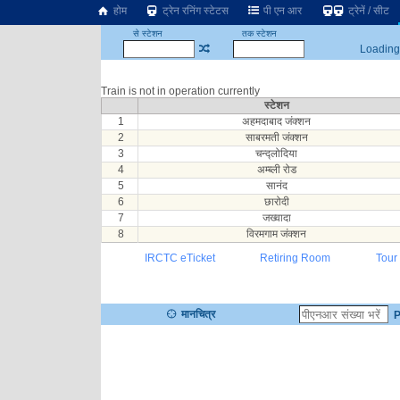
होम
ट्रेन रनिंग स्टेटस
पी एन आर
ट्रेनें / सीट
से स्टेशन
तक स्टेशन
Loading.
Train is not in operation currently
स्टेशन
1
अहमदाबाद जंक्शन
2
साबरमती जंक्शन
3
चन्द्लोदिया
4
अम्ब्ली रोड
5
सानंद
6
छारोदी
7
जख्वादा
8
विरमगाम जंक्शन
IRCTC eTicket
Retiring Room
Tour
मानचित्र
P