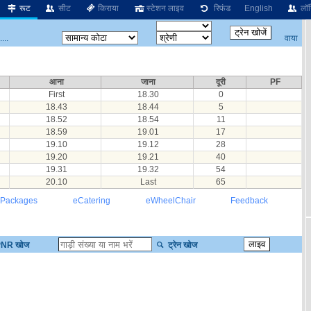
रूट
सीट
किराया
स्टेशन लाइव
रिफंड
English
लॉग
वाया
...
आना
जाना
दूरी
PF
First
18.30
0
18.43
18.44
5
18.52
18.54
11
18.59
19.01
17
19.10
19.12
28
19.20
19.21
40
19.31
19.32
54
20.10
Last
65
 Packages
eCatering
eWheelChair
Feedback
NR खोज
ट्रेन खोज