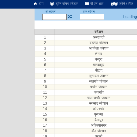
होम
ट्रेन रनिंग स्टेटस
पी एन आर
ट्रेनें / सीट
से स्टेशन
तक स्टेशन
Loading.
स्टेशन
1
अमरावती
2
बडनेरा जंक्शन
3
अकोला जंक्शन
4
शेगांव
5
नन्दुरा
6
मलकापुर
7
बोद्वाद
8
भुसावल जंक्शन
9
जलगांव जंक्शन
10
पचोरा जंक्शन
11
कजगाँव
12
चालीसगाँव जंक्शन
13
मनमाड जंक्शन
14
कोपरगांव
15
पुन्तम्बा
16
बेलापुर
17
अहिल्यानगर
18
दौंड जंक्शन
19
उरुली