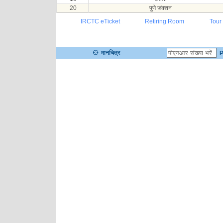
20
पुणे जंक्शन
IRCTC eTicket
Retiring Room
Tour
मानचित्र
P