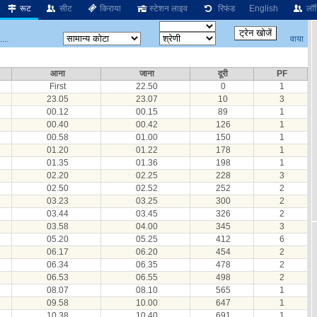
रूट
सीट
किराया
स्टेशन लाइव
रिफंड
English
लॉग
वाया
...
आना
जाना
दूरी
PF
First
22.50
0
1
23.05
23.07
10
3
00.12
00.15
89
1
00.40
00.42
126
1
00.58
01.00
150
1
01.20
01.22
178
1
01.35
01.36
198
1
02.20
02.25
228
3
02.50
02.52
252
2
03.23
03.25
300
2
03.44
03.45
326
2
03.58
04.00
345
3
05.20
05.25
412
6
06.17
06.20
454
2
06.34
06.35
478
2
06.53
06.55
498
2
08.07
08.10
565
1
09.58
10.00
647
1
10.38
10.40
691
1