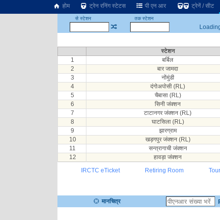
होम
ट्रेन रनिंग स्टेटस
पी एन आर
ट्रेनें / सीट
से स्टेशन
तक स्टेशन
Loading.
स्टेशन
1
बर्बिल
2
बार जामदा
3
नोंमुंडी
4
दंगोअपोसी (RL)
5
चैबासा (RL)
6
सिनी जंक्शन
7
टाटानगर जंक्शन (RL)
8
घाटसिला (RL)
9
झारग्राम
10
खड़गपुर जंक्शन (RL)
11
सन्त्रागाची जंक्शन
12
हावड़ा जंक्शन
IRCTC eTicket
Retiring Room
Tou
मानचित्र