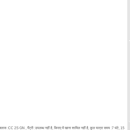
्लास :CC 2S GN , पैंट्री :उपलब्ध नहीं है, किराए में खाना शामिल नहीं है, कुल यात्रा समय :7 घंटे, 15