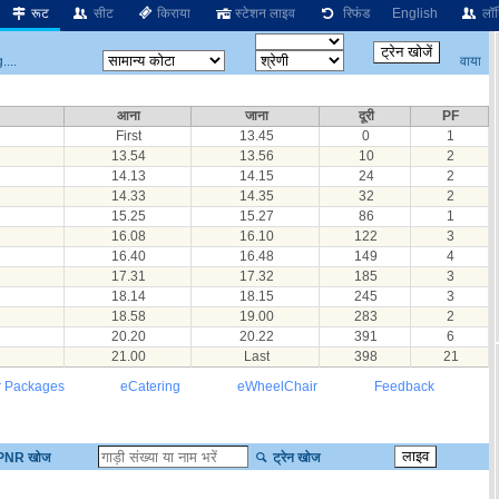
रूट
सीट
किराया
स्टेशन लाइव
रिफंड
English
लॉग
वाया
...
आना
जाना
दूरी
PF
First
13.45
0
1
13.54
13.56
10
2
14.13
14.15
24
2
14.33
14.35
32
2
15.25
15.27
86
1
16.08
16.10
122
3
16.40
16.48
149
4
17.31
17.32
185
3
18.14
18.15
245
3
18.58
19.00
283
2
20.20
20.22
391
6
21.00
Last
398
21
r Packages
eCatering
eWheelChair
Feedback
PNR खोज
ट्रेन खोज