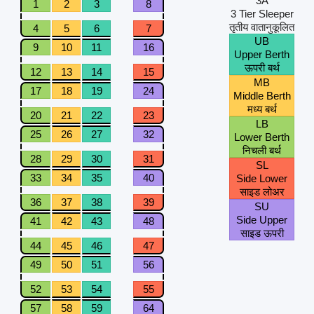
3A
1
2
3
8
3 Tier Sleeper
तृतीय वातानुकूलित
4
5
6
7
UB
9
10
11
16
Upper Berth
ऊपरी बर्थ
12
13
14
15
MB
17
18
19
24
Middle Berth
मध्य बर्थ
20
21
22
23
LB
25
26
27
32
Lower Berth
निचली बर्थ
28
29
30
31
SL
33
34
35
40
Side Lower
साइड लोअर
36
37
38
39
SU
Side Upper
41
42
43
48
साइड ऊपरी
44
45
46
47
49
50
51
56
52
53
54
55
57
58
59
64