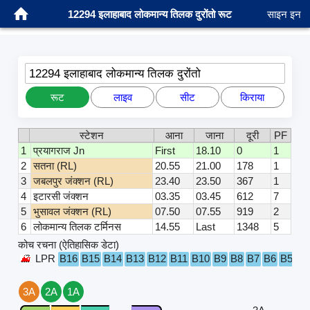
12294 इलाहाबाद लोकमान्य तिलक दुरोंतो रूट
साइन इन
12294 इलाहाबाद लोकमान्य तिलक दुरोंतो
रूट
लाइव
सीट
किराया
स्टेशन
आना
जाना
दूरी
PF
1
प्रयागराज Jn
First
18.10
0
1
2
सतना (RL)
20.55
21.00
178
1
3
जबलपुर जंक्शन (RL)
23.40
23.50
367
1
4
इटारसी जंक्शन
03.35
03.45
612
7
5
भुसावल जंक्शन (RL)
07.50
07.55
919
2
6
लोकमान्य तिलक टर्मिनस
14.55
Last
1348
5
कोच रचना (ऐतिहासिक डेटा)
LPR
B16
B15
B14
B13
B12
B11
B10
B9
B8
B7
B6
B5
B4
3A
2A
1A