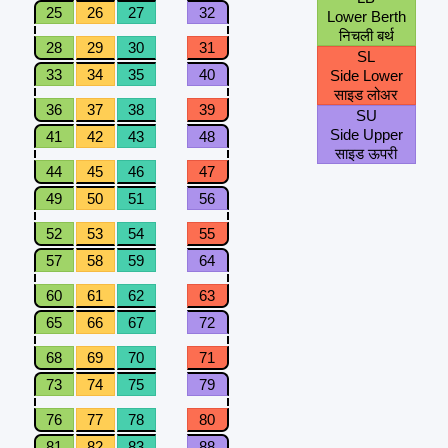
25
26
27
32
Lower Berth
निचली बर्थ
28
29
30
31
SL
33
34
35
40
Side Lower
साइड लोअर
36
37
38
39
SU
Side Upper
41
42
43
48
साइड ऊपरी
44
45
46
47
49
50
51
56
52
53
54
55
57
58
59
64
60
61
62
63
65
66
67
72
68
69
70
71
73
74
75
79
76
77
78
80
81
82
83
88