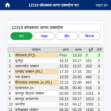
12319 कोलकाता आगरा एक्सप्रेस रूट
साइन इन
12319 कोलकाता आगरा एक्सप्रेस
रूट
लाइव
सीट
किराया
स्टेशन
आना
जाना
दूरी
PF
1
कोलकता (PQ)
First
13.10
0
3
2
दुर्गापुर
15.15
15.17
161
3
3
आसनसोल जंक्शन
15.52
15.57
203
4
4
धनबाद जंक्शन (RL)
17.10
17.15
262
3
5
गया जंक्शन
19.55
20.00
460
1
6
दीनदयाल उपाध्याय Jn (RL)
22.33
22.40
663
6
7
प्रयागराज Jn
00.35
00.40
816
3
8
कानपुर सेंट्रल जंक्शन
02.50
02.55
1011
6
9
कानपुर अनवरगंज
03.15
03.17
1013
1
10
कन्नौज
04.15
04.17
1091
1
11
फर्रुखाबाद जंक्शन
05.20
05.25
1150
1