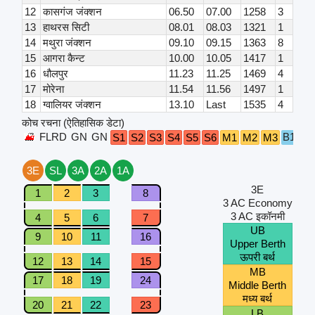
12
कासगंज जंक्शन
06.50
07.00
1258
3
13
हाथरस सिटी
08.01
08.03
1321
1
14
मथुरा जंक्शन
09.10
09.15
1363
8
15
आगरा कैन्ट
10.00
10.05
1417
1
16
धौलपुर
11.23
11.25
1469
4
17
मोरेना
11.54
11.56
1497
1
18
ग्वालियर जंक्शन
13.10
Last
1535
4
कोच रचना (ऐतिहासिक डेटा)
FLRD
GN
GN
B1
B2
S1
S2
S3
S4
S5
S6
M1
M2
M3
3E
SL
3A
2A
1A
3E
1
2
3
8
3 AC Economy
3 AC इकॉनमी
4
5
6
7
UB
9
10
11
16
Upper Berth
ऊपरी बर्थ
12
13
14
15
MB
17
18
19
24
Middle Berth
मध्य बर्थ
20
21
22
23
LB