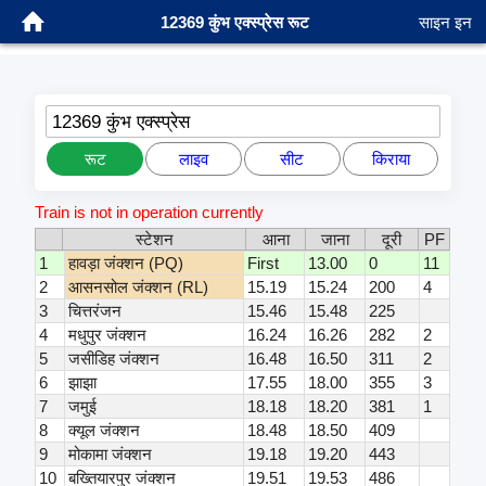
12369 कुंभ एक्स्प्रेस रूट
साइन इन
12369 कुंभ एक्स्प्रेस
रूट
लाइव
सीट
किराया
Train is not in operation currently
स्टेशन
आना
जाना
दूरी
PF
1
हावड़ा जंक्शन (PQ)
First
13.00
0
11
2
आसनसोल जंक्शन (RL)
15.19
15.24
200
4
3
चित्तरंजन
15.46
15.48
225
4
मधुपुर जंक्शन
16.24
16.26
282
2
5
जसीडिह जंक्शन
16.48
16.50
311
2
6
झाझा
17.55
18.00
355
3
7
जमुई
18.18
18.20
381
1
8
क्यूल जंक्शन
18.48
18.50
409
9
मोकामा जंक्शन
19.18
19.20
443
10
बख्तियारपुर जंक्शन
19.51
19.53
486