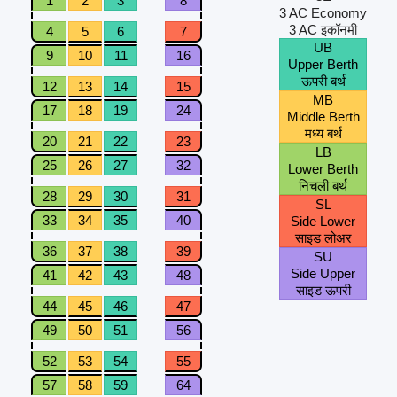
1
2
3
8
3 AC Economy
3 AC इकॉनमी
4
5
6
7
UB
9
10
11
16
Upper Berth
ऊपरी बर्थ
12
13
14
15
MB
17
18
19
24
Middle Berth
मध्य बर्थ
20
21
22
23
LB
25
26
27
32
Lower Berth
निचली बर्थ
28
29
30
31
SL
33
34
35
40
Side Lower
साइड लोअर
36
37
38
39
SU
Side Upper
41
42
43
48
साइड ऊपरी
44
45
46
47
49
50
51
56
52
53
54
55
57
58
59
64