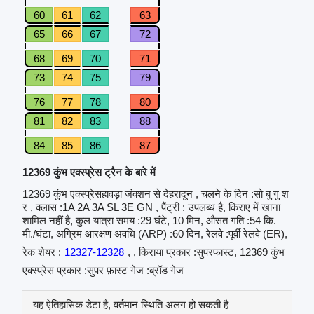
60
61
62
63
65
66
67
72
68
69
70
71
73
74
75
79
76
77
78
80
81
82
83
88
84
85
86
87
12369 कुंभ एक्स्प्रेस ट्रैन के बारे में
12369 कुंभ एक्स्प्रेसहावड़ा जंक्शन से देहरादून , चलने के दिन :सो बु गु श
र , क्लास :1A 2A 3A SL 3E GN , पैंट्री : उपलब्ध है, किराए में खाना
शामिल नहीं है, कुल यात्रा समय :29 घंटे, 10 मिन, औसत गति :54 कि.
मी./घंटा, अग्रिम आरक्षण अवधि (ARP) :60 दिन, रेलवे :पूर्वी रेलवे (ER),
रेक शेयर :
12327-12328
, , किराया प्रकार :सुपरफास्ट, 12369 कुंभ
एक्स्प्रेस प्रकार :सुपर फ़ास्ट गेज :ब्रॉड गेज
यह ऐतिहासिक डेटा है, वर्तमान स्थिति अलग हो सकती है