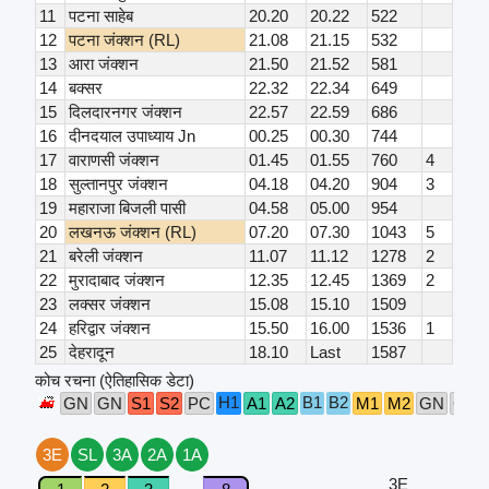
11
पटना साहेब
20.20
20.22
522
12
पटना जंक्शन (RL)
21.08
21.15
532
13
आरा जंक्शन
21.50
21.52
581
14
बक्सर
22.32
22.34
649
15
दिलदारनगर जंक्शन
22.57
22.59
686
16
दीनदयाल उपाध्याय Jn
00.25
00.30
744
17
वाराणसी जंक्शन
01.45
01.55
760
4
18
सुल्तानपुर जंक्शन
04.18
04.20
904
3
19
महाराजा बिजली पासी
04.58
05.00
954
20
लखनऊ जंक्शन (RL)
07.20
07.30
1043
5
21
बरेली जंक्शन
11.07
11.12
1278
2
22
मुरादाबाद जंक्शन
12.35
12.45
1369
2
23
लक्सर जंक्शन
15.08
15.10
1509
24
हरिद्वार जंक्शन
15.50
16.00
1536
1
25
देहरादून
18.10
Last
1587
कोच रचना (ऐतिहासिक डेटा)
H1
B1
B2
GN
GN
S1
S2
PC
A1
A2
M1
M2
GN
GN
3E
SL
3A
2A
1A
3E