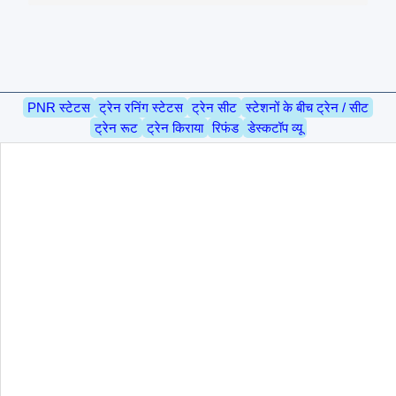
PNR स्टेटस
ट्रेन रनिंग स्टेटस
ट्रेन सीट
स्टेशनों के बीच ट्रेन / सीट
ट्रेन रूट
ट्रेन किराया
रिफंड
डेस्कटॉप व्यू