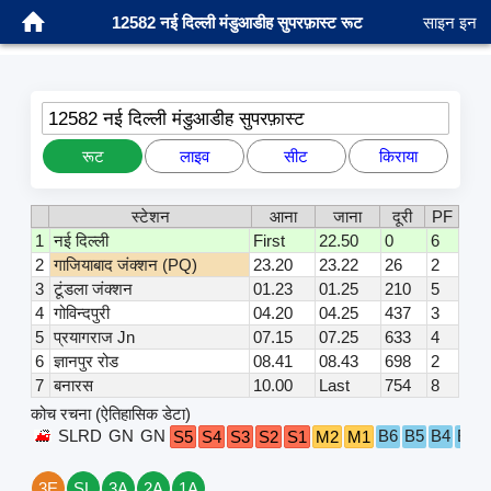
12582 नई दिल्ली मंडुआडीह सुपरफ़ास्ट रूट
साइन इन
12582 नई दिल्ली मंडुआडीह सुपरफ़ास्ट
रूट
लाइव
सीट
किराया
स्टेशन
आना
जाना
दूरी
PF
1
नई दिल्ली
First
22.50
0
6
2
गाजियाबाद जंक्शन (PQ)
23.20
23.22
26
2
3
टूंडला जंक्शन
01.23
01.25
210
5
4
गोविन्दपुरी
04.20
04.25
437
3
5
प्रयागराज Jn
07.15
07.25
633
4
6
ज्ञानपुर रोड
08.41
08.43
698
2
7
बनारस
10.00
Last
754
8
कोच रचना (ऐतिहासिक डेटा)
SLRD
GN
GN
B6
B5
B4
B3
S5
S4
S3
S2
S1
M2
M1
3E
SL
3A
2A
1A