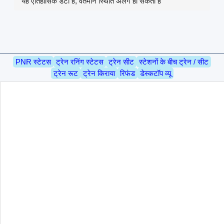
यह ऐतिहासिक डेटा है, वर्तमान स्थिति अलग हो सकती है
PNR स्टेटस
ट्रेन रनिंग स्टेटस
ट्रेन सीट
स्टेशनों के बीच ट्रेन / सीट
ट्रेन रूट
ट्रेन किराया
रिफंड
डेस्कटॉप व्यू