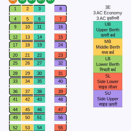
3E
1
2
3
8
3 AC Economy
3 AC इकॉनमी
4
5
6
7
UB
9
10
11
16
Upper Berth
ऊपरी बर्थ
12
13
14
15
MB
17
18
19
24
Middle Berth
मध्य बर्थ
20
21
22
23
LB
25
26
27
32
Lower Berth
निचली बर्थ
28
29
30
31
SL
33
34
35
40
Side Lower
साइड लोअर
36
37
38
39
SU
Side Upper
41
42
43
48
साइड ऊपरी
44
45
46
47
49
50
51
56
52
53
54
55