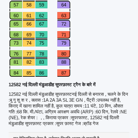
57
58
59
64
60
61
62
63
65
66
67
72
68
69
70
71
73
74
75
79
76
77
78
80
81
82
83
88
84
85
86
87
12582 नई दिल्ली मंडुआडीह सुपरफ़ास्ट ट्रैन के बारे में
12582 नई दिल्ली मंडुआडीह सुपरफ़ास्टनई दिल्ली से बनारस , चलने के दिन
:बु गु शु श र , क्लास :1A 2A 3A SL 3E GN , पैंट्री :उपलब्ध नहीं है,
किराए में खाना शामिल नहीं है, कुल यात्रा समय :11 घंटे, 10 मिन, औसत
गति :68 कि. मी./घंटा, अग्रिम आरक्षण अवधि (ARP) :60 दिन, रेलवे :NE
(NE), रेक शेयर :
, , किराया प्रकार :सुपरफास्ट, 12582 नई दिल्ली
मंडुआडीह सुपरफ़ास्ट प्रकार :सुपर फ़ास्ट गेज :ब्रॉड गेज