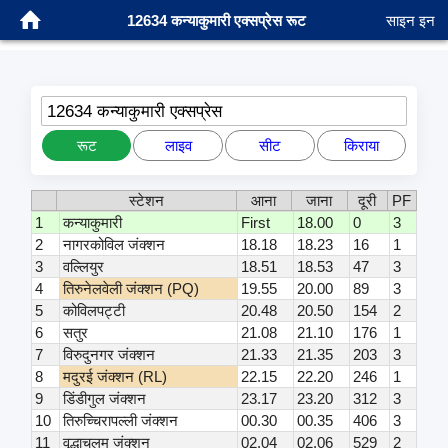
12634 कन्याकुमारी एक्सप्रेस रूट
साइन इन
12634 कन्याकुमारी एक्सप्रेस
रूट
लाइव
सीट
किराया
स्टेशन
आना
जाना
दूरी
PF
1
कन्याकुमारी
First
18.00
0
3
2
नागरकोविल जंक्शन
18.18
18.23
16
1
3
वल्लियुर
18.51
18.53
47
3
4
तिरुनेलवेली जंक्शन (PQ)
19.55
20.00
89
3
5
कोविलपट्टी
20.48
20.50
154
2
6
सतुर
21.08
21.10
176
1
7
विरुदुनगर जंक्शन
21.33
21.35
203
3
8
मदुरई जंक्शन (RL)
22.15
22.20
246
1
9
डिंडीगुल जंक्शन
23.17
23.20
312
3
10
तिरुच्चिरापल्ली जंक्शन
00.30
00.35
406
3
11
वृद्धाचलम जंक्शन
02.04
02.06
529
2