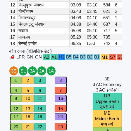
12
विल्लुपुरम जंक्शन
03.08
03.10
584
6
13
तिन्दीवनम
03.43
03.45
621
2
14
मेलमरुवथुर
04.08
04.10
651
1
15
चेंगलपट्टू जंक्शन
04.38
04.40
687
4
16
तांबरम
05.08
05.10
717
5
17
माम्बलम
05.29
05.30
735
18
चेन्नई एग्मोर
06.35
Last
742
4
कोच रचना (ऐतिहासिक डेटा)
LPR
GN
GN
H1
B5
B4
B3
B2
B1
A2
A1
M1
S7
S6
S5
3E
SL
3A
2A
1A
3E
1
2
3
8
3 AC Economy
3 AC इकॉनमी
4
5
6
7
UB
9
10
11
16
Upper Berth
ऊपरी बर्थ
12
13
14
15
MB
17
18
19
24
Middle Berth
मध्य बर्थ
20
21
22
23
LB