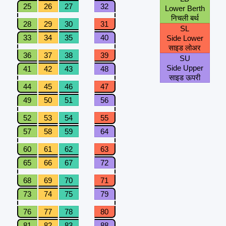
25
26
27
32
Lower Berth
निचली बर्थ
28
29
30
31
SL
33
34
35
40
Side Lower
साइड लोअर
36
37
38
39
SU
Side Upper
41
42
43
48
साइड ऊपरी
44
45
46
47
49
50
51
56
52
53
54
55
57
58
59
64
60
61
62
63
65
66
67
72
68
69
70
71
73
74
75
79
76
77
78
80
81
82
83
88