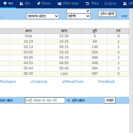
रूट
सीट
किराया
स्टेशन लाइव
रिफंड
English
लॉग
वाया
...
आना
जाना
दूरी
PF
First
22.30
0
9
23.23
23.25
69
1
00.13
00.15
130
1
03.05
03.10
334
4
04.05
04.10
396
2
04.53
04.55
446
1
05.44
05.45
494
2
06.30
Last
497
5
 Packages
eCatering
eWheelChair
Feedback
NR खोज
ट्रेन खोज