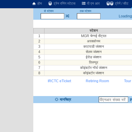
होम
ट्रेन रनिंग स्टेटस
पी एन आर
ट्रेनें / सीट
से स्टेशन
तक स्टेशन
Loading.
स्टेशन
1
MGR चेन्नई सेंट्रल
2
अरक्कोनम
3
काटपाडी जंक्शन
4
सेलम जंक्शन
5
ईरोड जंक्शन
6
तिरुप्पूर
7
कोइंबटोर नॉर्थ जंक्शन
8
कोइंबटोर जंक्शन
IRCTC eTicket
Retiring Room
Tour
मानचित्र
P