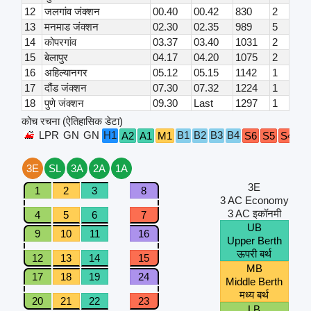
12
जलगांव जंक्शन
00.40
00.42
830
2
13
मनमाड जंक्शन
02.30
02.35
989
5
14
कोपरगांव
03.37
03.40
1031
2
15
बेलापुर
04.17
04.20
1075
2
16
अहिल्यानगर
05.12
05.15
1142
1
17
दौंड जंक्शन
07.30
07.32
1224
1
18
पुणे जंक्शन
09.30
Last
1297
1
कोच रचना (ऐतिहासिक डेटा)
LPR
GN
GN
H1
B1
B2
B3
B4
A2
A1
M1
S6
S5
S4
S3
3E
SL
3A
2A
1A
3E
1
2
3
8
3 AC Economy
3 AC इकॉनमी
4
5
6
7
UB
9
10
11
16
Upper Berth
ऊपरी बर्थ
12
13
14
15
MB
17
18
19
24
Middle Berth
मध्य बर्थ
20
21
22
23
LB