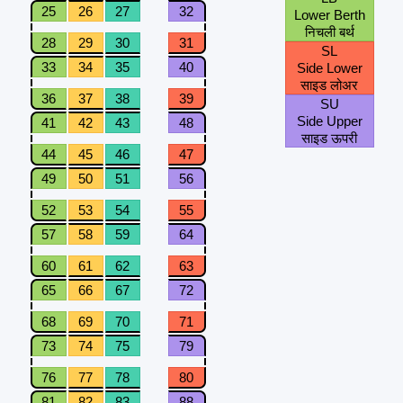
25
26
27
32
Lower Berth
निचली बर्थ
28
29
30
31
SL
33
34
35
40
Side Lower
साइड लोअर
36
37
38
39
SU
Side Upper
41
42
43
48
साइड ऊपरी
44
45
46
47
49
50
51
56
52
53
54
55
57
58
59
64
60
61
62
63
65
66
67
72
68
69
70
71
73
74
75
79
76
77
78
80
81
82
83
88