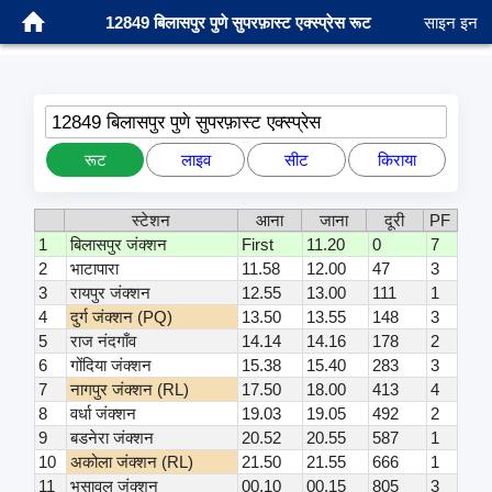
12849 बिलासपुर पुणे सुपरफ़ास्ट एक्स्प्रेस रूट
साइन इन
12849 बिलासपुर पुणे सुपरफ़ास्ट एक्स्प्रेस
रूट
लाइव
सीट
किराया
स्टेशन
आना
जाना
दूरी
PF
1
बिलासपुर जंक्शन
First
11.20
0
7
2
भाटापारा
11.58
12.00
47
3
3
रायपुर जंक्शन
12.55
13.00
111
1
4
दुर्ग जंक्शन (PQ)
13.50
13.55
148
3
5
राज नंदगाँव
14.14
14.16
178
2
6
गोंदिया जंक्शन
15.38
15.40
283
3
7
नागपुर जंक्शन (RL)
17.50
18.00
413
4
8
वर्धा जंक्शन
19.03
19.05
492
2
9
बडनेरा जंक्शन
20.52
20.55
587
1
10
अकोला जंक्शन (RL)
21.50
21.55
666
1
11
भुसावल जंक्शन
00.10
00.15
805
3