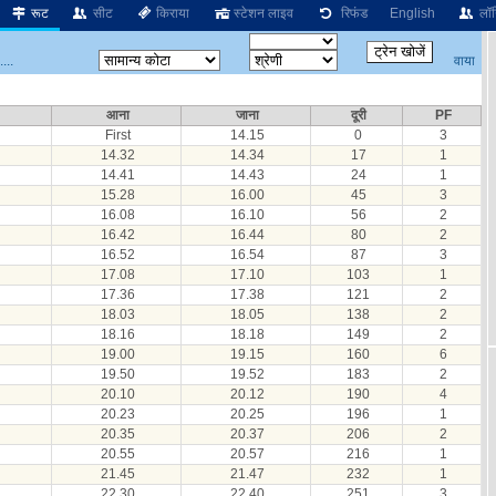
रूट
सीट
किराया
स्टेशन लाइव
रिफंड
English
लॉग
वाया
...
आना
जाना
दूरी
PF
First
14.15
0
3
14.32
14.34
17
1
14.41
14.43
24
1
15.28
16.00
45
3
16.08
16.10
56
2
16.42
16.44
80
2
16.52
16.54
87
3
17.08
17.10
103
1
17.36
17.38
121
2
18.03
18.05
138
2
18.16
18.18
149
2
19.00
19.15
160
6
19.50
19.52
183
2
20.10
20.12
190
4
20.23
20.25
196
1
20.35
20.37
206
2
20.55
20.57
216
1
21.45
21.47
232
1
22.30
22.40
251
3