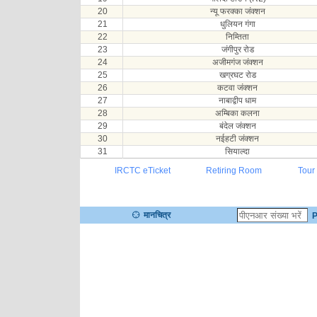
20
न्यू फरक्का जंक्शन
21
धुलियन गंगा
22
निम्तिता
23
जंगीपुर रोड
24
अजीमगंज जंक्शन
25
खग्रघट रोड
26
कटवा जंक्शन
27
नाबाद्वीप धाम
28
अम्बिका कलना
29
बंदेल जंक्शन
30
नईहटी जंक्शन
31
सियाल्दा
IRCTC eTicket
Retiring Room
Tour
मानचित्र
P