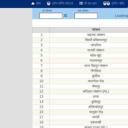
होम
ट्रेन रनिंग स्टेटस
पी एन आर
ट्रेनें / सीट
से स्टेशन
तक स्टेशन
Loading.
स्टेशन
1
सहरसा जंक्शन
2
सिमरी बख्तियारपुर
3
कोपरिया
4
मानसी जंक्शन
5
महेस खुंट
6
नारायणपुर
7
थाना बिहपुर जंक्शन
8
नौगछिया
9
कुर्सेला
10
करागोला रोड
11
सेमापुर
12
कटिहार जंक्शन (RL)
13
लाभा
14
कुमेदपुर
15
हरिशचंद्रपुर
16
भालुका रोड
17
समसी
18
एकलाखी
19
मालदा टाउन (RL)