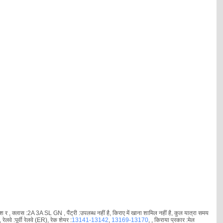
 श र , क्लास :2A 3A SL GN , पैंट्री :उपलब्ध नहीं है, किराए में खाना शामिल नहीं है, कुल यात्रा समय
वे :पूर्वी रेलवे (ER), रेक शेयर :
13141-13142
,
13169-13170
, , किराया प्रकार :मेल