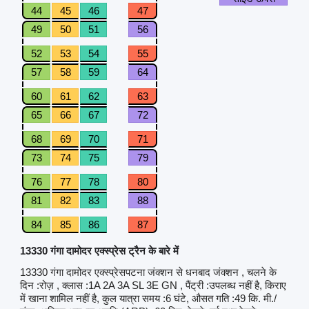
44
45
46
47
49
50
51
56
52
53
54
55
57
58
59
64
60
61
62
63
65
66
67
72
68
69
70
71
73
74
75
79
76
77
78
80
81
82
83
88
84
85
86
87
13330 गंगा दामोदर एक्स्प्रेस ट्रैन के बारे में
13330 गंगा दामोदर एक्स्प्रेसपटना जंक्शन से धनबाद जंक्शन , चलने के
दिन :रोज़ , क्लास :1A 2A 3A SL 3E GN , पैंट्री :उपलब्ध नहीं है, किराए
में खाना शामिल नहीं है, कुल यात्रा समय :6 घंटे, औसत गति :49 कि. मी./