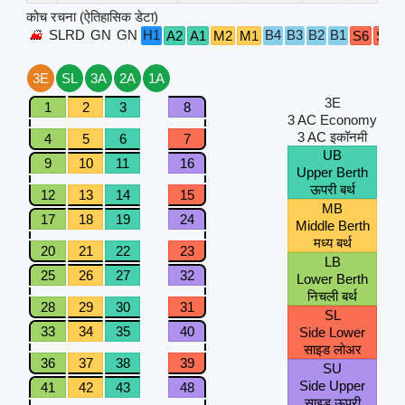
कोच रचना (ऐतिहासिक डेटा)
SLRD
GN
GN
H1
B4
B3
B2
B1
A2
A1
M2
M1
S6
S5
3E
SL
3A
2A
1A
3E
1
2
3
8
3 AC Economy
3 AC इकॉनमी
4
5
6
7
UB
9
10
11
16
Upper Berth
ऊपरी बर्थ
12
13
14
15
MB
17
18
19
24
Middle Berth
मध्य बर्थ
20
21
22
23
LB
25
26
27
32
Lower Berth
निचली बर्थ
28
29
30
31
SL
33
34
35
40
Side Lower
साइड लोअर
36
37
38
39
SU
Side Upper
41
42
43
48
साइड ऊपरी