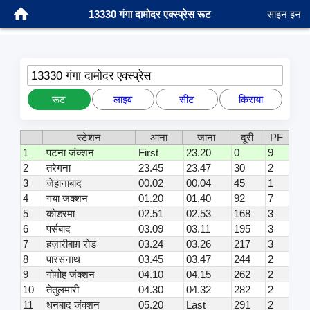
13330 गंगा दामोदर एक्स्प्रेस रूट
साइन इन
13330 गंगा दामोदर एक्स्प्रेस
रूट
लाइव
सीट
किराया
स्टेशन
आना
जाना
दूरी
PF
1
पटना जंक्शन
First
23.20
0
9
2
तरेगना
23.45
23.47
30
2
3
जेहानाबाद
00.02
00.04
45
1
4
गया जंक्शन
01.20
01.40
92
7
5
कोडरमा
02.51
02.53
168
3
6
पर्सबाद
03.09
03.11
195
3
7
हज़ारीबाग़ रोड
03.24
03.26
217
3
8
पारसनाथ
03.45
03.47
244
2
9
गोमोह जंक्शन
04.10
04.15
262
2
10
तेतुलमारी
04.30
04.32
282
2
11
धनबाद जंक्शन
05.20
Last
291
2