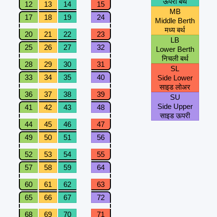
ऊपरी बर्थ
12
13
14
15
MB
17
18
19
24
Middle Berth
मध्य बर्थ
20
21
22
23
LB
25
26
27
32
Lower Berth
निचली बर्थ
28
29
30
31
SL
33
34
35
40
Side Lower
साइड लोअर
36
37
38
39
SU
Side Upper
41
42
43
48
साइड ऊपरी
44
45
46
47
49
50
51
56
52
53
54
55
57
58
59
64
60
61
62
63
65
66
67
72
68
69
70
71