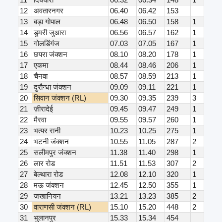
12
अवतारनगर
06.40
06.42
153
13
बड़ा गोपाल
06.48
06.50
158
1
14
डुमरी जुआरा
06.56
06.57
162
1
15
गोलडिंगंज
07.03
07.05
167
1
16
छपरा जंक्शन
08.10
08.20
178
1
17
एकमा
08.44
08.46
206
1
18
चैनवा
08.57
08.59
213
1
19
दुरौन्धा जंक्शन
09.09
09.11
221
1
20
सिवान जंक्शन (RL)
09.30
09.35
239
3
21
ज़ीरादेई
09.45
09.47
249
1
22
मैरवा
09.55
09.57
260
1
23
भत्पर रानी
10.23
10.25
275
1
24
भटनी जंक्शन
10.55
11.05
287
2
25
सलीमपुर जंक्शन
11.38
11.40
298
1
26
लार रोड
11.51
11.53
307
2
27
बेल्थारा रोड
12.08
12.10
320
1
28
मऊ जंक्शन
12.45
12.50
355
1
29
जखानियन
13.21
13.23
385
2
30
वाराणसी जंक्शन (RL)
15.10
15.20
448
2
31
भुलानपुर
15.33
15.34
454