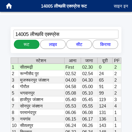
14005 लीच्छवि एक्स्प्रेस रूट
साइन इन
14005 लीच्छवि एक्स्प्रेस
रूट
लाइव
सीट
किराया
स्टेशन
आना
जाना
दूरी
PF
1
सीतामढ़ी
First
02.30
0
2
2
रून्नीसैद पुर
02.52
02.54
24
2
3
मुजफ्फरपुर जंक्शन
04.00
04.30
65
2
4
गोरौल
04.58
05.00
91
2
5
भगवानपुर
05.08
05.10
99
2
6
हाजीपुर जंक्शन
05.40
05.45
119
3
7
सोनपुर जंक्शन
05.53
05.55
124
4
8
परमानंदपुर
06.06
06.08
131
1
9
नयगांव
06.15
06.17
136
1
10
सीतलपुर
06.24
06.26
143
1
11
दिघवारा
06.32
06.34
148
1