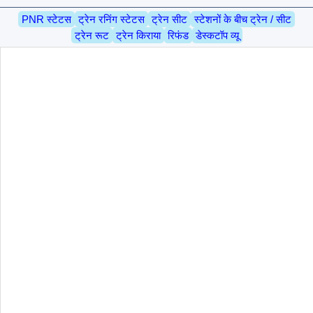
PNR स्टेटस
ट्रेन रनिंग स्टेटस
ट्रेन सीट
स्टेशनों के बीच ट्रेन / सीट
ट्रेन रूट
ट्रेन किराया
रिफंड
डेस्कटॉप व्यू