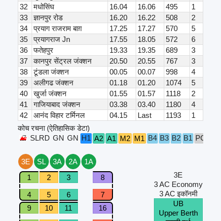
32
मधोसिंघ
16.04
16.06
495
1
33
ज्ञानपुर रोड
16.20
16.22
508
2
34
प्रयाग राजराम बाग़
17.25
17.27
570
5
35
प्रयागराज Jn
17.55
18.05
572
6
36
फतेहपुर
19.33
19.35
689
3
37
कानपुर सेंट्रल जंक्शन
20.50
20.55
767
3
38
टूंडला जंक्शन
00.05
00.07
998
4
39
अलीगढ जंक्शन
01.18
01.20
1074
5
40
खुर्जा जंक्शन
01.55
01.57
1118
2
41
गाजियाबाद जंक्शन
03.38
03.40
1180
4
42
आनंद विहार टर्मिनल
04.15
Last
1193
1
कोच रचना (ऐतिहासिक डेटा)
SLRD
GN
GN
H1
B4
B3
B2
B1
PC
A2
A1
M2
M1
S6
3E
SL
3A
2A
1A
3E
1
2
3
8
3 AC Economy
3 AC इकॉनमी
4
5
6
7
UB
9
10
11
16
Upper Berth