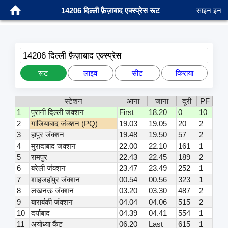
14206 दिल्ली फ़ैज़ाबाद एक्स्प्रेस रूट
साइन इन
14206 दिल्ली फ़ैज़ाबाद एक्स्प्रेस
रूट
लाइव
सीट
किराया
स्टेशन
आना
जाना
दूरी
PF
1
पुरानी दिल्ली जंक्शन
First
18.20
0
10
2
गाजियाबाद जंक्शन (PQ)
19.03
19.05
20
2
3
हापुर जंक्शन
19.48
19.50
57
2
4
मुरादाबाद जंक्शन
22.00
22.10
161
1
5
रामपुर
22.43
22.45
189
2
6
बरेली जंक्शन
23.47
23.49
252
1
7
शाहजहांपुर जंक्शन
00.54
00.56
323
1
8
लखनऊ जंक्शन
03.20
03.30
487
2
9
बाराबंकी जंक्शन
04.04
04.06
515
2
10
दर्याबाद
04.39
04.41
554
1
11
अयोध्या कैंट
06.20
Last
615
1