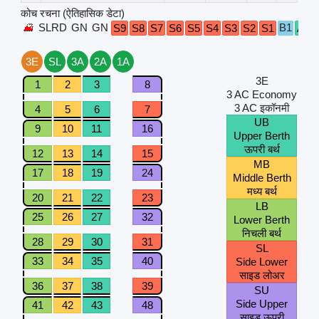
कोच रचना (ऐतिहासिक डेटा)
SLRD
GN
GN
B1
S9
S8
S7
S6
S5
S4
S3
S2
S1
A1
3E
SL
3A
2A
1A
3E
1
2
3
8
3 AC Economy
3 AC इकॉनमी
4
5
6
7
UB
9
10
11
16
Upper Berth
ऊपरी बर्थ
12
13
14
15
MB
17
18
19
24
Middle Berth
मध्य बर्थ
20
21
22
23
LB
25
26
27
32
Lower Berth
निचली बर्थ
28
29
30
31
SL
33
34
35
40
Side Lower
साइड लोअर
36
37
38
39
SU
Side Upper
41
42
43
48
साइड ऊपरी