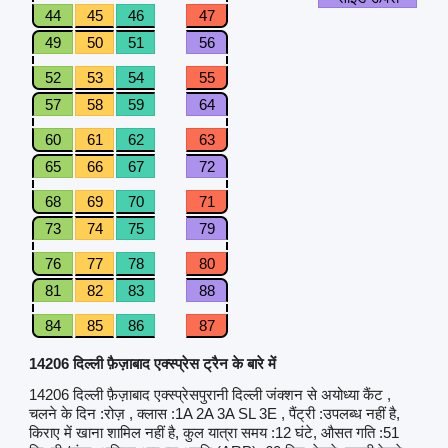
44
45
46
47
49
50
51
56
52
53
54
55
57
58
59
64
60
61
62
63
65
66
67
72
68
69
70
71
73
74
75
79
76
77
78
80
81
82
83
88
84
85
86
87
14206 दिल्ली फ़ैज़ाबाद एक्स्प्रेस ट्रैन के बारे में
14206 दिल्ली फ़ैज़ाबाद एक्स्प्रेसपुरानी दिल्ली जंक्शन से अयोध्या कैंट ,
चलने के दिन :रोज़ , क्लास :1A 2A 3A SL 3E , पैंट्री :उपलब्ध नहीं है,
किराए में खाना शामिल नहीं है, कुल यात्रा समय :12 घंटे, औसत गति :51