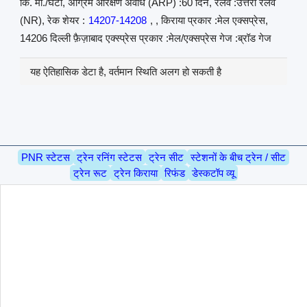
कि. मी./घंटा, अग्रिम आरक्षण अवधि (ARP) :60 दिन, रेलवे :उत्तरी रेलवे
(NR), रेक शेयर :
14207-14208
, , किराया प्रकार :मेल एक्सप्रेस,
14206 दिल्ली फ़ैज़ाबाद एक्स्प्रेस प्रकार :मेल/एक्सप्रेस गेज :ब्रॉड गेज
यह ऐतिहासिक डेटा है, वर्तमान स्थिति अलग हो सकती है
PNR स्टेटस
ट्रेन रनिंग स्टेटस
ट्रेन सीट
स्टेशनों के बीच ट्रेन / सीट
ट्रेन रूट
ट्रेन किराया
रिफंड
डेस्कटॉप व्यू