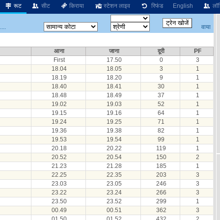
रूट
सीट
किराया
स्टेशन लाइव
रिफंड
English
लॉग
वाया
...
आना
जाना
दूरी
PF
First
17.50
0
3
18.04
18.05
3
1
18.19
18.20
9
1
18.40
18.41
30
1
18.48
18.49
37
1
19.02
19.03
52
1
19.15
19.16
64
1
19.24
19.25
71
1
19.36
19.38
82
1
19.53
19.54
99
1
20.18
20.22
119
1
20.52
20.54
150
2
21.23
21.28
185
1
22.25
22.35
203
3
23.03
23.05
246
3
23.22
23.24
266
3
23.50
23.52
299
1
00.49
00.51
362
3
01.50
01.52
432
2