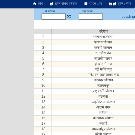
होम
ट्रेन रनिंग स्टेटस
पी एन आर
ट्रेनें / सीट
से स्टेशन
तक स्टेशन
Loading.
स्टेशन
1
प्रयाग राजसंगम
2
प्रयाग जंक्शन
3
फफमौ जंक्शन
4
राम चौरा रोड
5
लालगोपालगंज
6
कुंडा हर्नाम्ग्न्ज
7
गढ़ी मानिकपुर
8
परिअवन कालकांकर रोड
9
उन्चाहर जंक्शन
10
लछमनपुर
11
राए बरेली जंक्शन
12
बछरावां
13
उत्रह्टिया जंक्शन
14
आलम नगर
15
संडीला
16
बलामाऊ जंक्शन
17
हरदोई
18
शाहजहांपुर जंक्शन
19
बरेली जंक्शन