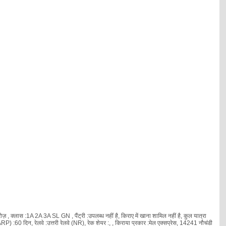
 , क्लास :1A 2A 3A SL GN , पैंट्री :उपलब्ध नहीं है, किराए में खाना शामिल नहीं है, कुल यात्रा
) :60 दिन, रेलवे :उत्तरी रेलवे (NR), रेक शेयर :
, , किराया प्रकार :मेल एक्सप्रेस, 14241 नौचंडी