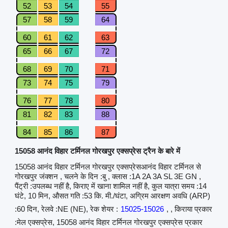
52
53
54
55
57
58
59
64
60
61
62
63
65
66
67
72
68
69
70
71
73
74
75
79
76
77
78
80
81
82
83
88
84
85
86
87
15058 आनंद विहार टर्मिनल गोरखपुर एक्सप्रेस ट्रैन के बारे में
15058 आनंद विहार टर्मिनल गोरखपुर एक्सप्रेसआनंद विहार टर्मिनल से
गोरखपुर जंक्शन , चलने के दिन :बु , क्लास :1A 2A 3A SL 3E GN ,
पैंट्री :उपलब्ध नहीं है, किराए में खाना शामिल नहीं है, कुल यात्रा समय :14
घंटे, 10 मिन, औसत गति :53 कि. मी./घंटा, अग्रिम आरक्षण अवधि (ARP)
:60 दिन, रेलवे :NE (NE), रेक शेयर :
15025-15026
, , किराया प्रकार
:मेल एक्सप्रेस, 15058 आनंद विहार टर्मिनल गोरखपुर एक्सप्रेस प्रकार