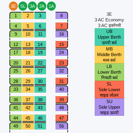
3E
SL
3A
2A
1A
3E
1
2
3
8
3 AC Economy
3 AC इकॉनमी
4
5
6
7
UB
9
10
11
16
Upper Berth
ऊपरी बर्थ
12
13
14
15
MB
17
18
19
24
Middle Berth
मध्य बर्थ
20
21
22
23
LB
25
26
27
32
Lower Berth
निचली बर्थ
28
29
30
31
SL
33
34
35
40
Side Lower
साइड लोअर
36
37
38
39
SU
Side Upper
41
42
43
48
साइड ऊपरी
44
45
46
47
49
50
51
56