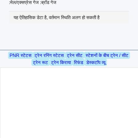
:मेल/एक्सप्रेस गेज :ब्रॉड गेज
यह ऐतिहासिक डेटा है, वर्तमान स्थिति अलग हो सकती है
PNR स्टेटस
ट्रेन रनिंग स्टेटस
ट्रेन सीट
स्टेशनों के बीच ट्रेन / सीट
ट्रेन रूट
ट्रेन किराया
रिफंड
डेस्कटॉप व्यू