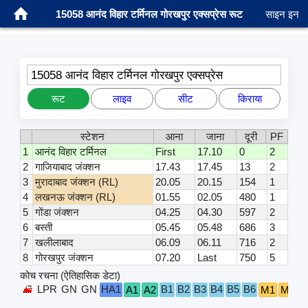
15058 आनंद विहार टर्मिनल गोरखपुर एक्सप्रेस रूट
साइन इन
15058 आनंद विहार टर्मिनल गोरखपुर एक्सप्रेस
रूट
लाइव
सीट
किराया
स्टेशन
आना
जाना
दूरी
PF
1
आनंद विहार टर्मिनल
First
17.10
0
2
2
गाजियाबाद जंक्शन
17.43
17.45
13
2
3
मुरादाबाद जंक्शन (RL)
20.05
20.15
154
1
4
लखनऊ जंक्शन (RL)
01.55
02.05
480
1
5
गोंडा जंक्शन
04.25
04.30
597
2
6
बस्ती
05.45
05.48
686
3
7
खलीलाबाद
06.09
06.11
716
2
8
गोरखपुर जंक्शन
07.20
Last
750
5
कोच रचना (ऐतिहासिक डेटा)
LPR
GN
GN
HA1
B1
B2
B3
B4
B5
B6
A1
A2
M1
M2
S