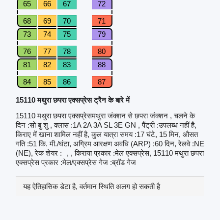
65
66
67
72
68
69
70
71
73
74
75
79
76
77
78
80
81
82
83
88
84
85
86
87
15110 मथुरा छपरा एक्सप्रेस ट्रैन के बारे में
15110 मथुरा छपरा एक्सप्रेसमथुरा जंक्शन से छपरा जंक्शन , चलने के
दिन :सो बु शु , क्लास :1A 2A 3A SL 3E GN , पैंट्री :उपलब्ध नहीं है,
किराए में खाना शामिल नहीं है, कुल यात्रा समय :17 घंटे, 15 मिन, औसत
गति :51 कि. मी./घंटा, अग्रिम आरक्षण अवधि (ARP) :60 दिन, रेलवे :NE
(NE), रेक शेयर :
, , किराया प्रकार :मेल एक्सप्रेस, 15110 मथुरा छपरा
एक्सप्रेस प्रकार :मेल/एक्सप्रेस गेज :ब्रॉड गेज
यह ऐतिहासिक डेटा है, वर्तमान स्थिति अलग हो सकती है