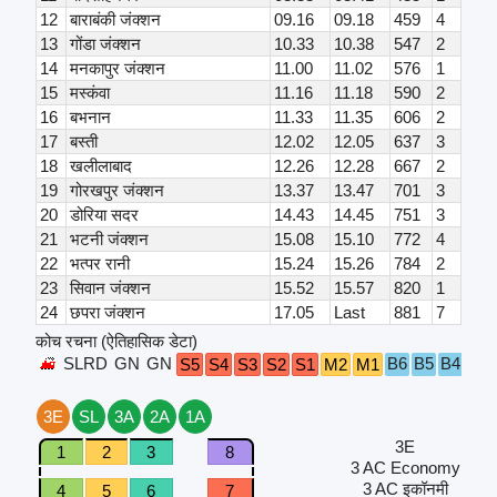
12
बाराबंकी जंक्शन
09.16
09.18
459
4
13
गोंडा जंक्शन
10.33
10.38
547
2
14
मनकापुर जंक्शन
11.00
11.02
576
1
15
मस्कंवा
11.16
11.18
590
2
16
बभनान
11.33
11.35
606
2
17
बस्ती
12.02
12.05
637
3
18
खलीलाबाद
12.26
12.28
667
2
19
गोरखपुर जंक्शन
13.37
13.47
701
3
20
डोरिया सदर
14.43
14.45
751
3
21
भटनी जंक्शन
15.08
15.10
772
4
22
भत्पर रानी
15.24
15.26
784
2
23
सिवान जंक्शन
15.52
15.57
820
1
24
छपरा जंक्शन
17.05
Last
881
7
कोच रचना (ऐतिहासिक डेटा)
SLRD
GN
GN
B6
B5
B4
B3
S5
S4
S3
S2
S1
M2
M1
3E
SL
3A
2A
1A
3E
1
2
3
8
3 AC Economy
3 AC इकॉनमी
4
5
6
7