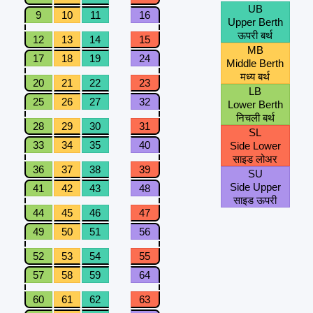
UB
9
10
11
16
Upper Berth
ऊपरी बर्थ
12
13
14
15
MB
17
18
19
24
Middle Berth
मध्य बर्थ
20
21
22
23
LB
25
26
27
32
Lower Berth
निचली बर्थ
28
29
30
31
SL
33
34
35
40
Side Lower
साइड लोअर
36
37
38
39
SU
Side Upper
41
42
43
48
साइड ऊपरी
44
45
46
47
49
50
51
56
52
53
54
55
57
58
59
64
60
61
62
63