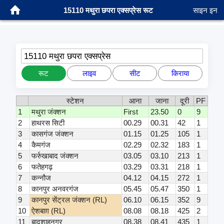
15110 मथुरा छपरा एक्सप्रेस रूट
साइन इन
15110 मथुरा छपरा एक्सप्रेस
रूट
लाइव
सीट
किराया
स्टेशन
आना
जाना
दूरी
PF
1
मथुरा जंक्शन
First
23.50
0
9
2
हाथरस सिटी
00.29
00.31
42
1
3
कासगंज जंक्शन
01.15
01.25
105
1
4
कैमगंज
02.29
02.32
183
1
5
फर्रुखाबाद जंक्शन
03.05
03.10
213
1
6
फतेहगढ़
03.29
03.31
218
1
7
कन्नौज
04.12
04.15
272
1
8
कानपुर अनवरगंज
05.45
05.47
350
1
9
कानपुर सेंट्रल जंक्शन (RL)
06.10
06.15
352
9
10
ऐशबाग़ (RL)
08.08
08.18
425
2
11
बादशाहनगर
08.38
08.41
435
1