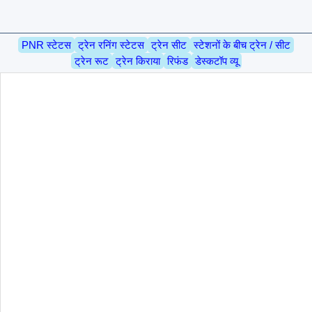
PNR स्टेटस
ट्रेन रनिंग स्टेटस
ट्रेन सीट
स्टेशनों के बीच ट्रेन / सीट
ट्रेन रूट
ट्रेन किराया
रिफंड
डेस्कटॉप व्यू