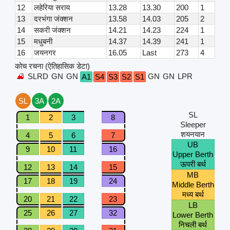
12
लहेरिया सराय
13.28
13.30
200
1
13
दरभंगा जंक्शन
13.58
14.03
205
2
14
सकरी जंक्शन
14.21
14.23
224
1
15
मधुबनी
14.37
14.39
241
1
16
जयनगर
16.05
Last
273
4
कोच रचना (ऐतिहासिक डेटा)
SLRD
GN
GN
GN
GN
LPR
A1
S4
S3
S2
S1
SL
3A
2A
SL
1
2
3
8
Sleeper
शयनयान
4
5
6
7
UB
9
10
11
16
Upper Berth
ऊपरी बर्थ
12
13
14
15
MB
17
18
19
24
Middle Berth
मध्य बर्थ
20
21
22
23
LB
25
26
27
32
Lower Berth
निचली बर्थ