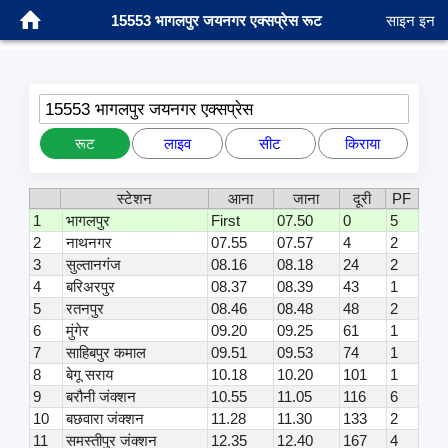
15553 भागलपुर जयनगर एक्सप्रेस रूट
साइन इन
15553 भागलपुर जयनगर एक्सप्रेस
रूट
लाइव
सीट
किराया
स्टेशन
आना
जाना
दूरी
PF
1
भागलपुर
First
07.50
0
5
2
नाथनगर
07.55
07.57
4
2
3
सुल्तानगंज
08.16
08.18
24
2
4
बरिअरपुर
08.37
08.39
43
1
5
रतनपुर
08.46
08.48
48
2
6
मुंगेर
09.20
09.25
61
1
7
साहिबपुर कमाल
09.51
09.53
74
1
8
बेगू सराय
10.18
10.20
101
1
9
बरौनी जंक्शन
10.55
11.05
116
6
10
बछवारा जंक्शन
11.28
11.30
133
2
11
समस्तीपुर जंक्शन
12.35
12.40
167
4