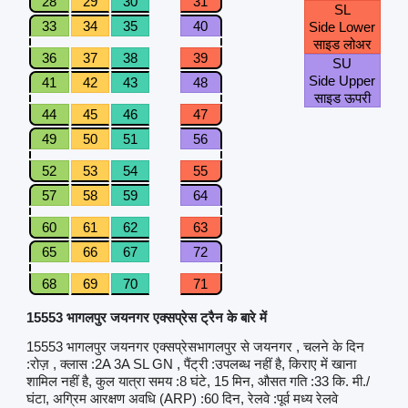
28
29
30
31
SL
33
34
35
40
Side Lower
साइड लोअर
36
37
38
39
SU
Side Upper
41
42
43
48
साइड ऊपरी
44
45
46
47
49
50
51
56
52
53
54
55
57
58
59
64
60
61
62
63
65
66
67
72
68
69
70
71
15553 भागलपुर जयनगर एक्सप्रेस ट्रैन के बारे में
15553 भागलपुर जयनगर एक्सप्रेसभागलपुर से जयनगर , चलने के दिन
:रोज़ , क्लास :2A 3A SL GN , पैंट्री :उपलब्ध नहीं है, किराए में खाना
शामिल नहीं है, कुल यात्रा समय :8 घंटे, 15 मिन, औसत गति :33 कि. मी./
घंटा, अग्रिम आरक्षण अवधि (ARP) :60 दिन, रेलवे :पूर्व मध्य रेलवे