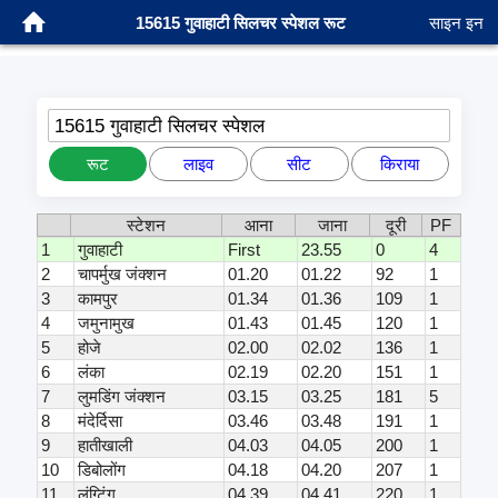
15615 गुवाहाटी सिलचर स्पेशल रूट
साइन इन
15615 गुवाहाटी सिलचर स्पेशल
रूट
लाइव
सीट
किराया
स्टेशन
आना
जाना
दूरी
PF
1
गुवाहाटी
First
23.55
0
4
2
चापर्मुख जंक्शन
01.20
01.22
92
1
3
कामपुर
01.34
01.36
109
1
4
जमुनामुख
01.43
01.45
120
1
5
होजे
02.00
02.02
136
1
6
लंका
02.19
02.20
151
1
7
लुमडिंग जंक्शन
03.15
03.25
181
5
8
मंदेर्दिसा
03.46
03.48
191
1
9
हातीखाली
04.03
04.05
200
1
10
डिबोलोंग
04.18
04.20
207
1
11
लंग्टिंग
04.39
04.41
220
1