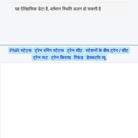
यह ऐतिहासिक डेटा है, वर्तमान स्थिति अलग हो सकती है
PNR स्टेटस
ट्रेन रनिंग स्टेटस
ट्रेन सीट
स्टेशनों के बीच ट्रेन / सीट
ट्रेन रूट
ट्रेन किराया
रिफंड
डेस्कटॉप व्यू