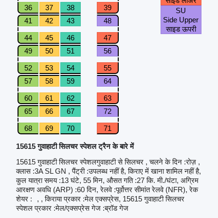
साइड लोअर
36
37
38
39
SU
Side Upper
41
42
43
48
साइड ऊपरी
44
45
46
47
49
50
51
56
52
53
54
55
57
58
59
64
60
61
62
63
65
66
67
72
68
69
70
71
15615 गुवाहाटी सिलचर स्पेशल ट्रैन के बारे में
15615 गुवाहाटी सिलचर स्पेशलगुवाहाटी से सिलचर , चलने के दिन :रोज़ ,
क्लास :3A SL GN , पैंट्री :उपलब्ध नहीं है, किराए में खाना शामिल नहीं है,
कुल यात्रा समय :13 घंटे, 55 मिन, औसत गति :27 कि. मी./घंटा, अग्रिम
आरक्षण अवधि (ARP) :60 दिन, रेलवे :पूर्वोत्तर सीमांत रेलवे (NFR), रेक
शेयर :
, , किराया प्रकार :मेल एक्सप्रेस, 15615 गुवाहाटी सिलचर
स्पेशल प्रकार :मेल/एक्सप्रेस गेज :ब्रॉड गेज