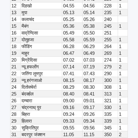
12
दिहखो
04.55
04.56
228
1
13
मुपा
05.13
05.14
235
1
14
कलाचंद
05.25
05.26
240
15
मैबंग
05.36
05.38
245
1
16
वाद्रेंग्दिसा
05.49
05.50
251
17
दोतुहजा
05.58
05.59
255
1
18
फीडिंग
06.28
06.29
264
1
19
माहुर
06.47
06.49
269
1
20
मिग्रेंदिसा
07.02
07.03
274
1
21
न्यू हफलोंग
07.14
07.19
279
2
22
जतिंगा लुमपुर
07.41
07.43
290
1
23
न्यू हरंगजाओ
08.15
08.17
300
1
24
दितोक्चेर्रा
08.29
08.30
308
1
25
बंदर्क्हल
08.40
08.41
313
1
26
दम्चारा
09.00
09.01
321
1
27
चंद्रनाथ् पुर
09.16
09.17
330
1
28
बिहरा
09.24
09.26
335
1
29
हिलारा
09.33
09.34
339
1
30
सुक्रितिपुर
09.55
09.56
345
1
31
बदरपुर जंक्शन
11.05
11.15
350
2