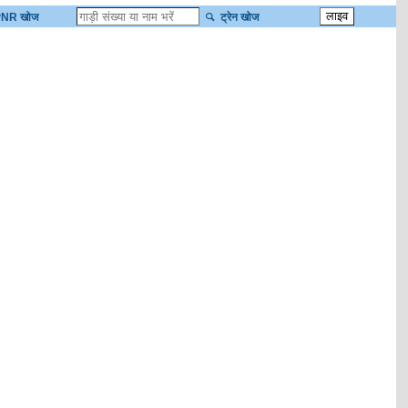
NR खोज
ट्रेन खोज