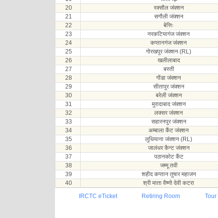
20
रक्सौल जंक्शन
21
सगौली जंक्शन
22
बेत्तिः
23
नरकटियागंज जंक्शन
24
कप्तानगंज जंक्शन
25
गोरखपुर जंक्शन (RL)
26
खलीलाबाद
27
बस्ती
28
गोंडा जंक्शन
29
सीतापुर जंक्शन
30
बरेली जंक्शन
31
मुरादाबाद जंक्शन
32
लक्सर जंक्शन
33
सहारनपुर जंक्शन
34
अम्बाला कैंट जंक्शन
35
लुधियाना जंक्शन (RL)
36
जालंधर कैन्ट जंक्शन
37
पठानकोट कैंट
38
जम्मू तवी
39
शहीद कप्तान तुषार महाजन
40
श्री माता वैष्णो देवी कटरा
IRCTC eTicket
Retiring Room
Tour