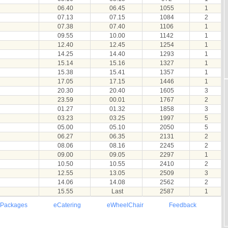
06.40
06.45
1055
1
07.13
07.15
1084
2
07.38
07.40
1106
1
09.55
10.00
1142
1
12.40
12.45
1254
1
14.25
14.40
1293
1
15.14
15.16
1327
1
15.38
15.41
1357
1
17.05
17.15
1446
1
20.30
20.40
1605
3
23.59
00.01
1767
2
01.27
01.32
1858
3
03.23
03.25
1997
5
05.00
05.10
2050
5
06.27
06.35
2131
2
08.06
08.16
2245
2
09.00
09.05
2297
1
10.50
10.55
2410
2
12.55
13.05
2509
3
14.06
14.08
2562
2
15.55
Last
2587
1
 Packages
eCatering
eWheelChair
Feedback