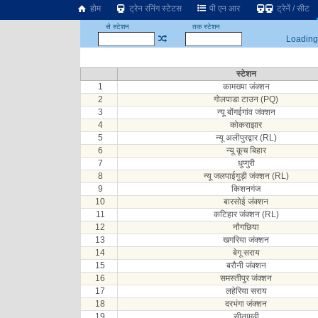
होम
ट्रेन रनिंग स्टेटस
पी एन आर
ट्रेनें / सीट
से स्टेशन
तक स्टेशन
Loading.
स्टेशन
1
कामख्या जंक्शन
2
गोलपाडा टाउन (PQ)
3
न्यू बोंगईगांव जंक्शन
4
कोकराझार
5
न्यू अलीपुरद्वार (RL)
6
न्यू कूच बिहार
7
धुप्गुरी
8
न्यू जलपाईगुड़ी जंक्शन (RL)
9
किशनगंज
10
बारसोई जंक्शन
11
कटिहार जंक्शन (RL)
12
नौगछिया
13
खगरिया जंक्शन
14
बेगू सराय
15
बरौनी जंक्शन
16
समस्तीपुर जंक्शन
17
लहेरिया सराय
18
दरभंगा जंक्शन
19
सीतामढ़ी