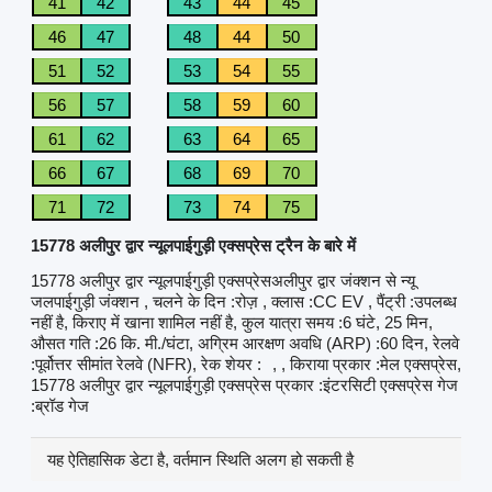
41
42
43
44
45
46
47
48
44
50
51
52
53
54
55
56
57
58
59
60
61
62
63
64
65
66
67
68
69
70
71
72
73
74
75
15778 अलीपुर द्वार न्यूलपाईगुड़ी एक्सप्रेस ट्रैन के बारे में
15778 अलीपुर द्वार न्यूलपाईगुड़ी एक्सप्रेसअलीपुर द्वार जंक्शन से न्यू
जलपाईगुड़ी जंक्शन , चलने के दिन :रोज़ , क्लास :CC EV , पैंट्री :उपलब्ध
नहीं है, किराए में खाना शामिल नहीं है, कुल यात्रा समय :6 घंटे, 25 मिन,
औसत गति :26 कि. मी./घंटा, अग्रिम आरक्षण अवधि (ARP) :60 दिन, रेलवे
:पूर्वोत्तर सीमांत रेलवे (NFR), रेक शेयर :
, , किराया प्रकार :मेल एक्सप्रेस,
15778 अलीपुर द्वार न्यूलपाईगुड़ी एक्सप्रेस प्रकार :इंटरसिटी एक्सप्रेस गेज
:ब्रॉड गेज
यह ऐतिहासिक डेटा है, वर्तमान स्थिति अलग हो सकती है