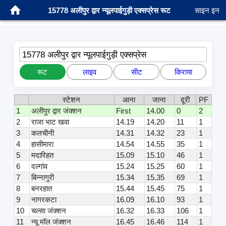
15778 अलीपुर द्वार न्यूलपाईगुड़ी एक्सप्रेस रूट
साइन इन
15778 अलीपुर द्वार न्यूलपाईगुड़ी एक्सप्रेस
रूट
लाइव
सीट
किराया
स्टेशन
आना
जाना
दूरी
PF
1
अलीपुर द्वार जंक्शन
First
14.00
0
2
2
राजा भाट खवा
14.19
14.20
11
1
3
कलचीनी
14.31
14.32
23
1
4
हासीमारा
14.54
14.55
35
1
5
मदारिहत
15.09
15.10
46
1
6
दल्गांव
15.24
15.25
60
1
7
बिन्नागुरी
15.34
15.35
69
1
8
बनरहात
15.44
15.45
75
1
9
नागरकटा
16.09
16.10
93
1
10
चल्सा जंक्शन
16.32
16.33
106
1
11
न्यू मॉल जंक्शन
16.45
16.46
114
1