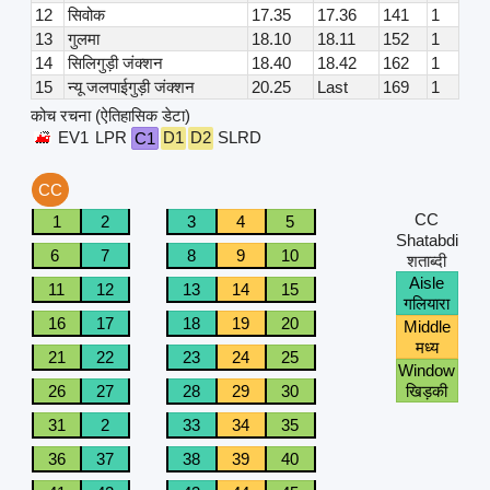
12
सिवोक
17.35
17.36
141
1
13
गुलमा
18.10
18.11
152
1
14
सिलिगुड़ी जंक्शन
18.40
18.42
162
1
15
न्यू जलपाईगुड़ी जंक्शन
20.25
Last
169
1
कोच रचना (ऐतिहासिक डेटा)
EV1
LPR
D1
D2
SLRD
C1
CC
CC
1
2
3
4
5
Shatabdi
6
7
8
9
10
शताब्दी
Aisle
11
12
13
14
15
गलियारा
16
17
18
19
20
Middle
मध्य
21
22
23
24
25
Window
26
27
28
29
30
खिड़की
31
2
33
34
35
36
37
38
39
40