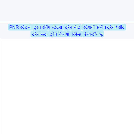
PNR स्टेटस
ट्रेन रनिंग स्टेटस
ट्रेन सीट
स्टेशनों के बीच ट्रेन / सीट
ट्रेन रूट
ट्रेन किराया
रिफंड
डेस्कटॉप व्यू