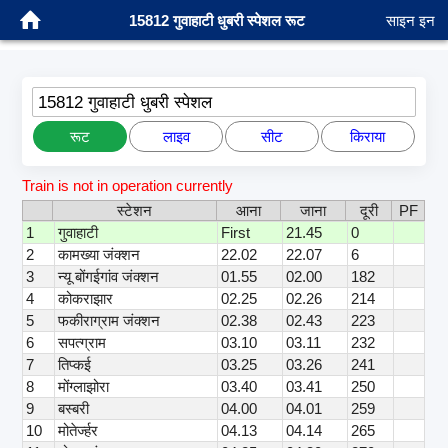
15812 गुवाहाटी धुबरी स्पेशल रूट
साइन इन
15812 गुवाहाटी धुबरी स्पेशल
रूट
लाइव
सीट
किराया
Train is not in operation currently
स्टेशन
आना
जाना
दूरी
PF
1
गुवाहाटी
First
21.45
0
2
कामख्या जंक्शन
22.02
22.07
6
3
न्यू बोंगईगांव जंक्शन
01.55
02.00
182
4
कोकराझार
02.25
02.26
214
5
फकीराग्राम जंक्शन
02.38
02.43
223
6
सपत्ग्राम
03.10
03.11
232
7
तिप्कई
03.25
03.26
241
8
मोंग्लाझोरा
03.40
03.41
250
9
बस्बरी
04.00
04.01
259
10
मोतेर्ज्हर
04.13
04.14
265