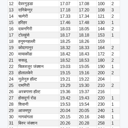
12
देवरगुड्डा
17.07
17.08
100
2
13
रानिबेन्नुर
17.18
17.20
108
3
14
चल्गेरी
17.33
17.34
121
2
15
हरिहर
17.46
17.48
130
1
16
दावनगिरी
18.03
18.05
144
2
17
टोलहुंसे
18.17
18.18
153
1
18
हनुमनहल्ली
18.25
18.26
159
19
कोदागानुर
18.32
18.33
164
2
20
मायाकोंडा
18.42
18.43
172
2
21
ससलू
18.52
18.53
180
2
22
चिक्जजुर जंक्शन
19.03
19.05
190
1
23
होलालकेरे
19.15
19.16
200
2
24
नुलेनुरु हॉल्ट
19.21
19.22
204
25
रामगिरी
19.29
19.30
210
2
26
अरबगात्ता हॉल्ट
19.36
19.37
216
27
होसदुर्गा रोड
19.42
19.43
220
1
28
शिवानी
19.53
19.54
230
1
29
आजमपुर
20.04
20.05
240
1
30
नागवांगला
20.15
20.16
248
1
31
बिरुर जंक्शन
20.26
20.28
258
1