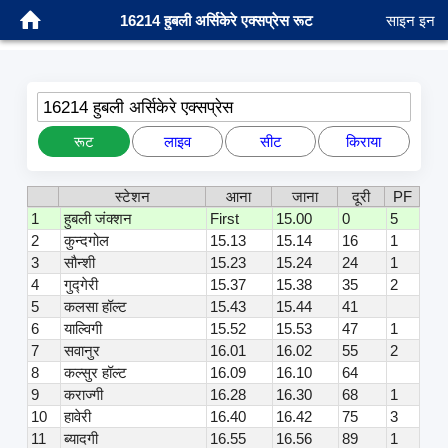
16214 हुबली अर्सिकेरे एक्सप्रेस रूट
साइन इन
16214 हुबली अर्सिकेरे एक्सप्रेस
रूट
लाइव
सीट
किराया
स्टेशन
आना
जाना
दूरी
PF
1
हुबली जंक्शन
First
15.00
0
5
2
कुन्दगोल
15.13
15.14
16
1
3
सौन्शी
15.23
15.24
24
1
4
गुद्गेरी
15.37
15.38
35
2
5
कलसा हॉल्ट
15.43
15.44
41
6
याल्विगी
15.52
15.53
47
1
7
सवानुर
16.01
16.02
55
2
8
कल्सुर हॉल्ट
16.09
16.10
64
9
कराज्गी
16.28
16.30
68
1
10
हावेरी
16.40
16.42
75
3
11
ब्यादगी
16.55
16.56
89
1