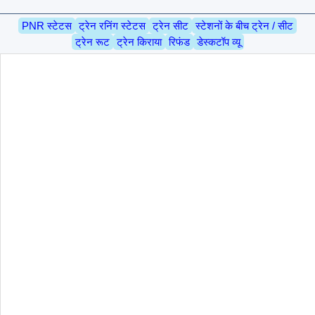
PNR स्टेटस
ट्रेन रनिंग स्टेटस
ट्रेन सीट
स्टेशनों के बीच ट्रेन / सीट
ट्रेन रूट
ट्रेन किराया
रिफंड
डेस्कटॉप व्यू