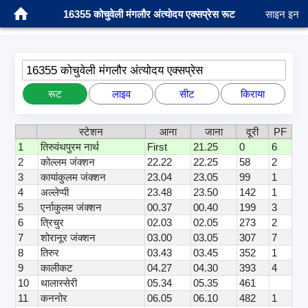
16355 कोचुवेली मंगलौर अंत्योदय एक्सप्रेस रूट
साइन इन
16355 कोचुवेली मंगलौर अंत्योदय एक्सप्रेस
रूट
लाइव
सीट
किराया
स्टेशन
आना
जाना
दूरी
PF
1
तिरुवंथपुरम नार्थ
First
21.25
0
6
2
कोल्लम जंक्शन
22.22
22.25
58
2
3
कायांकुलम जंक्शन
23.04
23.05
99
1
4
अल्लेप्पी
23.48
23.50
142
1
5
एर्नाकुलम जंक्शन
00.37
00.40
199
3
6
त्रिचुर
02.03
02.05
273
2
7
शोरानूर जंक्शन
03.00
03.05
307
7
8
तिरुर
03.43
03.45
352
1
9
कालीकट
04.27
04.30
393
4
10
थालास्सेरी
05.34
05.35
461
11
कननोर
06.05
06.10
482
1