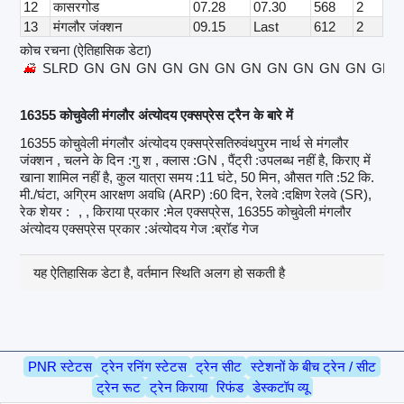
12
कासरगोड
07.28
07.30
568
2
13
मंगलौर जंक्शन
09.15
Last
612
2
कोच रचना (ऐतिहासिक डेटा)
SLRD
GN
GN
GN
GN
GN
GN
GN
GN
GN
GN
GN
GN
16355 कोचुवेली मंगलौर अंत्योदय एक्सप्रेस ट्रैन के बारे में
16355 कोचुवेली मंगलौर अंत्योदय एक्सप्रेसतिरुवंथपुरम नार्थ से मंगलौर
जंक्शन , चलने के दिन :गु श , क्लास :GN , पैंट्री :उपलब्ध नहीं है, किराए में
खाना शामिल नहीं है, कुल यात्रा समय :11 घंटे, 50 मिन, औसत गति :52 कि.
मी./घंटा, अग्रिम आरक्षण अवधि (ARP) :60 दिन, रेलवे :दक्षिण रेलवे (SR),
रेक शेयर :
, , किराया प्रकार :मेल एक्सप्रेस, 16355 कोचुवेली मंगलौर
अंत्योदय एक्सप्रेस प्रकार :अंत्योदय गेज :ब्रॉड गेज
यह ऐतिहासिक डेटा है, वर्तमान स्थिति अलग हो सकती है
PNR स्टेटस
ट्रेन रनिंग स्टेटस
ट्रेन सीट
स्टेशनों के बीच ट्रेन / सीट
ट्रेन रूट
ट्रेन किराया
रिफंड
डेस्कटॉप व्यू