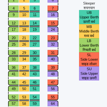
Sleeper
शयनयान
4
5
6
7
UB
9
10
11
16
Upper Berth
ऊपरी बर्थ
12
13
14
15
MB
17
18
19
24
Middle Berth
मध्य बर्थ
20
21
22
23
LB
25
26
27
32
Lower Berth
निचली बर्थ
28
29
30
31
SL
33
34
35
40
Side Lower
साइड लोअर
36
37
38
39
SU
Side Upper
41
42
43
48
साइड ऊपरी
44
45
46
47
49
50
51
56
52
53
54
55
57
58
59
64