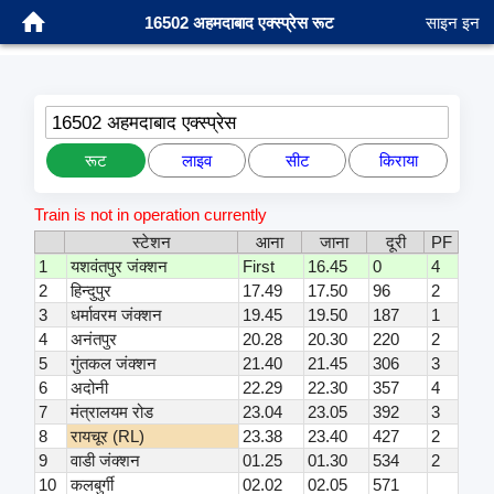
16502 अहमदाबाद एक्स्प्रेस रूट
साइन इन
16502 अहमदाबाद एक्स्प्रेस
रूट
लाइव
सीट
किराया
Train is not in operation currently
स्टेशन
आना
जाना
दूरी
PF
1
यशवंतपुर जंक्शन
First
16.45
0
4
2
हिन्दुपुर
17.49
17.50
96
2
3
धर्मावरम जंक्शन
19.45
19.50
187
1
4
अनंतपुर
20.28
20.30
220
2
5
गुंतकल जंक्शन
21.40
21.45
306
3
6
अदोनी
22.29
22.30
357
4
7
मंत्रालयम रोड
23.04
23.05
392
3
8
रायचूर (RL)
23.38
23.40
427
2
9
वाडी जंक्शन
01.25
01.30
534
2
10
कलबुर्गी
02.02
02.05
571