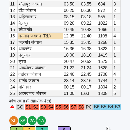
11
शोलापुर जंक्शन
03.50
03.55
684
3
12
दौंड जंक्शन
06.25
06.30
872
2
13
अहिल्यानगर
08.15
08.18
955
1
14
बेलापुर
09.20
09.22
1022
1
15
कोपरगांव
10.45
10.48
1066
1
16
मनमाड जंक्शन (RL)
12.35
12.40
1108
4
17
जलगांव जंक्शन
15.35
15.45
1268
1
18
अमलनेर
16.36
16.38
1323
1
19
नंदुरबार
18.00
18.10
1419
1
20
सूरत
20.47
20.52
1579
1
21
अंकलेश्वर जंक्शन
21.22
21.24
1628
1
22
वडोदरा जंक्शन
22.40
22.45
1708
4
23
आनंद जंक्शन
23.14
23.16
1744
2
24
मणिनगर
00.15
00.17
1804
2
25
अहमदाबाद जंक्शन
01.00
Last
1808
5
कोच रचना (ऐतिहासिक डेटा)
B6
B5
B4
B3
B2
GC
S1
S2
S3
S4
S5
S6
S7
S8
PC
SL
3A
2A
1A
SL
1
2
3
8