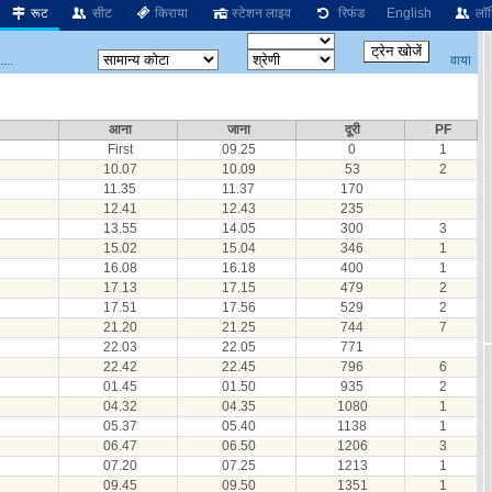
रूट
सीट
किराया
स्टेशन लाइव
रिफंड
English
लॉग
वाया
...
आना
जाना
दूरी
PF
First
09.25
0
1
10.07
10.09
53
2
11.35
11.37
170
12.41
12.43
235
13.55
14.05
300
3
15.02
15.04
346
1
16.08
16.18
400
1
17.13
17.15
479
2
17.51
17.56
529
2
21.20
21.25
744
7
22.03
22.05
771
22.42
22.45
796
6
01.45
01.50
935
2
04.32
04.35
1080
1
05.37
05.40
1138
1
06.47
06.50
1206
3
07.20
07.25
1213
1
09.45
09.50
1351
1