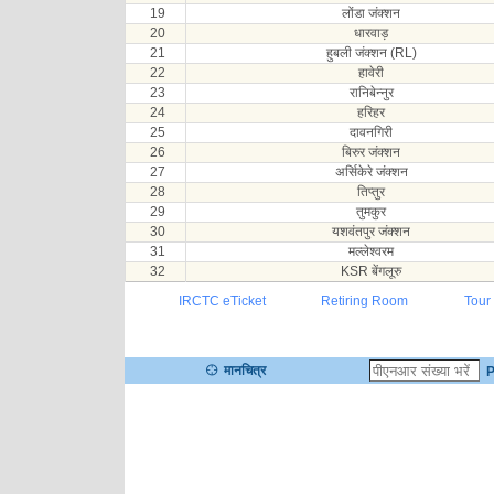
19
लोंडा जंक्शन
20
धारवाड़
21
हुबली जंक्शन (RL)
22
हावेरी
23
रानिबेन्नुर
24
हरिहर
25
दावनगिरी
26
बिरुर जंक्शन
27
अर्सिकेरे जंक्शन
28
तिप्तुर
29
तुमकुर
30
यशवंतपुर जंक्शन
31
मल्लेश्वरम
32
KSR बेंगलूरु
IRCTC eTicket
Retiring Room
Tour
मानचित्र
P