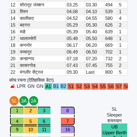
12
शोरानूर जंक्शन
03.25
03.30
494
5
13
तिरुर
04.08
04.10
539
1
14
कालीकट
04.52
04.55
580
4
15
बदगरा
05.29
05.30
626
2
16
माहे
05.39
05.40
639
1
17
थालास्सेरी
05.48
05.50
648
1
18
कननोर
06.17
06.20
669
1
19
पय्यानुर
06.49
06.50
702
1
20
कन्हान्गद
07.18
07.20
732
2
21
कासरगोड
07.43
07.45
755
2
22
मंगलौर सेंट्रल
09.30
Last
800
5
कोच रचना (ऐतिहासिक डेटा)
LPR
GN
GN
B1
B2
A1
S1
S2
S3
S4
S5
S6
S7
S8
S
SL
3A
2A
SL
1
2
3
8
Sleeper
शयनयान
4
5
6
7
UB
9
10
11
16
Upper Berth