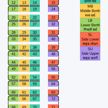
ऊपरी बर्थ
12
13
14
15
MB
17
18
19
24
Middle Berth
मध्य बर्थ
20
21
22
23
LB
25
26
27
32
Lower Berth
निचली बर्थ
28
29
30
31
SL
33
34
35
40
Side Lower
साइड लोअर
36
37
38
39
SU
Side Upper
41
42
43
48
साइड ऊपरी
44
45
46
47
49
50
51
56
52
53
54
55
57
58
59
64
60
61
62
63
65
66
67
72
68
69
70
71