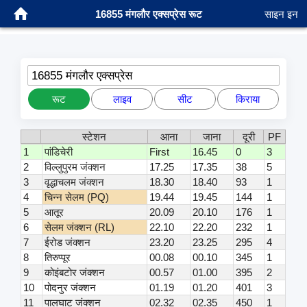
16855 मंगलौर एक्सप्रेस रूट
साइन इन
16855 मंगलौर एक्सप्रेस
रूट
लाइव
सीट
किराया
स्टेशन
आना
जाना
दूरी
PF
1
पांडिचेरी
First
16.45
0
3
2
विल्लुपुरम जंक्शन
17.25
17.35
38
5
3
वृद्धाचलम जंक्शन
18.30
18.40
93
1
4
चिन्न सेलम (PQ)
19.44
19.45
144
1
5
आतूर
20.09
20.10
176
1
6
सेलम जंक्शन (RL)
22.10
22.20
232
1
7
ईरोड जंक्शन
23.20
23.25
295
4
8
तिरुप्पूर
00.08
00.10
345
1
9
कोइंबटोर जंक्शन
00.57
01.00
395
2
10
पोदनुर जंक्शन
01.19
01.20
401
3
11
पालघाट जंक्शन
02.32
02.35
450
1