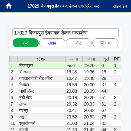
17029 विजयपुरा हैदराबाद डेकन एक्सप्रेस रूट
साइन इन
17029 विजयपुरा हैदराबाद डेकन एक्सप्रेस
रूट
लाइव
सीट
किराया
स्टेशन
आना
जाना
दूरी
PF
1
विजयपुरा
First
19.20
0
1
2
मिन्च्नल
19.35
19.36
19
2
3
क्यातानाकेरी रोड हॉल्ट
19.47
19.48
28
4
निम्बल
19.59
20.00
37
4
5
चोर्गी हॉल्ट
20.08
20.09
44
6
इंडी रोड
20.19
20.20
51
3
7
लच्यां
20.32
20.33
61
2
8
पद्नुर
20.41
20.42
67
9
तद्वल
20.52
20.53
75
2
10
सुलेर्जवाल्गे
21.03
21.04
82
11
होटगी
21.40
21.42
94
3