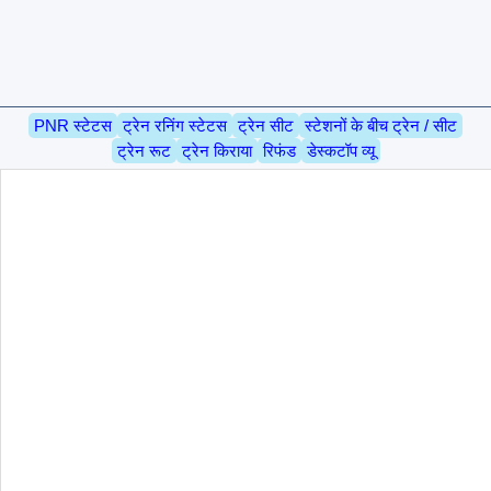
PNR स्टेटस
ट्रेन रनिंग स्टेटस
ट्रेन सीट
स्टेशनों के बीच ट्रेन / सीट
ट्रेन रूट
ट्रेन किराया
रिफंड
डेस्कटॉप व्यू