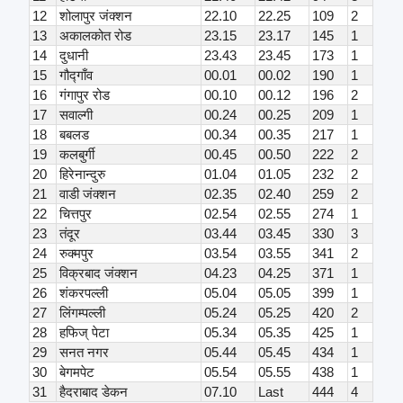
12
शोलापुर जंक्शन
22.10
22.25
109
2
13
अकालकोत रोड
23.15
23.17
145
1
14
दुधानी
23.43
23.45
173
1
15
गौद्गाँव
00.01
00.02
190
1
16
गंगापुर रोड
00.10
00.12
196
2
17
सवाल्गी
00.24
00.25
209
1
18
बबलड
00.34
00.35
217
1
19
कलबुर्गी
00.45
00.50
222
2
20
हिरेनान्दुरु
01.04
01.05
232
2
21
वाडी जंक्शन
02.35
02.40
259
2
22
चित्तपुर
02.54
02.55
274
1
23
तंदूर
03.44
03.45
330
3
24
रुक्मपुर
03.54
03.55
341
2
25
विक्रबाद जंक्शन
04.23
04.25
371
1
26
शंकरपल्ली
05.04
05.05
399
1
27
लिंगम्पल्ली
05.24
05.25
420
2
28
हफिज् पेटा
05.34
05.35
425
1
29
सनत नगर
05.44
05.45
434
1
30
बेगमपेट
05.54
05.55
438
1
31
हैदराबाद डेकन
07.10
Last
444
4