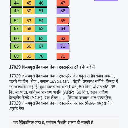
44
45
46
47
49
50
51
56
52
53
54
55
57
58
59
64
60
61
62
63
65
66
67
72
68
69
70
71
17029 विजयपुरा हैदराबाद डेकन एक्सप्रेस ट्रैन के बारे में
17029 विजयपुरा हैदराबाद डेकन एक्सप्रेसविजयपुरा से हैदराबाद डेकन ,
चलने के दिन :रोज़ , क्लास :3A SL GN , पैंट्री :उपलब्ध नहीं है, किराए में
खाना शामिल नहीं है, कुल यात्रा समय :11 घंटे, 50 मिन, औसत गति :38
कि. मी./घंटा, अग्रिम आरक्षण अवधि (ARP) :60 दिन, रेलवे :दक्षिण
केन्द्रीय रेलवे (SCR), रेक शेयर :
, , किराया प्रकार :मेल एक्सप्रेस,
17029 विजयपुरा हैदराबाद डेकन एक्सप्रेस प्रकार :मेल/एक्सप्रेस गेज
:ब्रॉड गेज
यह ऐतिहासिक डेटा है, वर्तमान स्थिति अलग हो सकती है