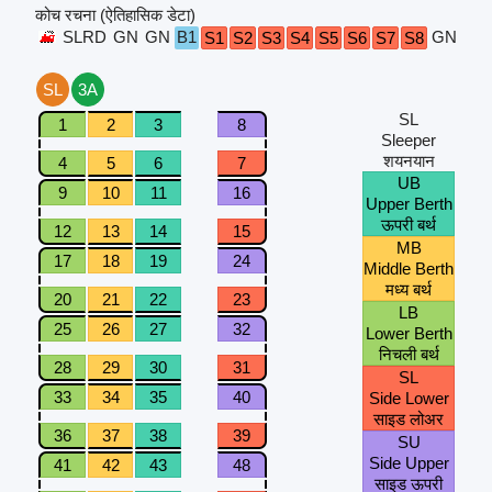
कोच रचना (ऐतिहासिक डेटा)
SLRD
GN
GN
B1
GN
GN
S1
S2
S3
S4
S5
S6
S7
S8
SL
3A
SL
1
2
3
8
Sleeper
शयनयान
4
5
6
7
UB
9
10
11
16
Upper Berth
ऊपरी बर्थ
12
13
14
15
MB
17
18
19
24
Middle Berth
मध्य बर्थ
20
21
22
23
LB
25
26
27
32
Lower Berth
निचली बर्थ
28
29
30
31
SL
33
34
35
40
Side Lower
साइड लोअर
36
37
38
39
SU
Side Upper
41
42
43
48
साइड ऊपरी