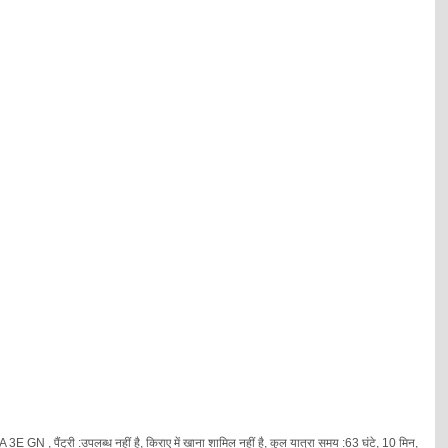
3E GN , पैंट्री :उपलब्ध नहीं है, किराए में खाना शामिल नहीं है, कुल यात्रा समय :63 घंटे, 10 मिन,