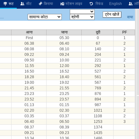
रूट
सीट
किराया
स्टेशन लाइव
रिफंड
English
लॉग
वाया
...
आना
जाना
दूरी
PF
First
05.30
0
1
06.38
06.40
67
2
08.08
08.10
140
2
09.22
09.24
204
1
09.50
10.00
221
2
11.55
12.00
292
1
16.50
16.52
527
2
18.28
18.40
561
2
19.00
19.02
567
1
21.45
21.55
769
2
23.23
23.25
876
1
23.52
23.57
894
2
01.13
01.15
987
1
02.20
02.30
1021
2
03.35
03.37
1108
2
06.40
06.50
1253
3
08.37
08.39
1374
09.21
09.23
1435
10.34
10.36
1486