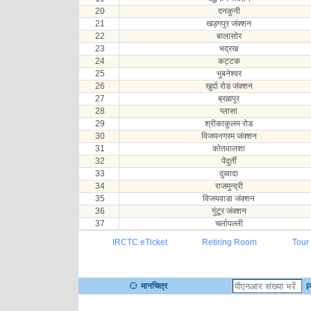
20
दनकुनी
21
खड़गपुर जंक्शन
22
बालासोर
23
भद्रख
24
कट्टक
25
भुबनेश्वर
26
खुर्दा रोड जंक्शन
27
ब्रह्मपुर
28
प्लासा
29
श्रीकाकुलम रोड
30
विजयनगरम जंक्शन
31
कोतवालशा
32
पेंदुर्ती
33
दुव्वादा
34
राजमुन्द्री
35
विजयवाडा जंक्शन
36
गुंटूर जंक्शन
37
चर्लापल्ली
IRCTC eTicket
Retiring Room
Tour
मानचित्र
P