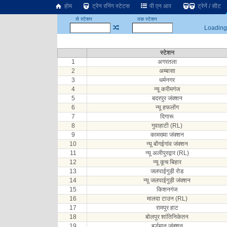
होम
ट्रेन रनिंग स्टेटस
पी एन आर
ट्रेनें / सीट
से स्टेशन
तक स्टेशन
Loading.
स्टेशन
1
अगरतला
2
अम्बासा
3
धर्मनगर
4
न्यू करीमगंज
5
बदरपुर जंक्शन
6
न्यू हफलोंग
7
दिगारू
8
गुवाहाटी (RL)
9
कामख्या जंक्शन
10
न्यू बोंगईगांव जंक्शन
11
न्यू अलीपुरद्वार (RL)
12
न्यू कूच बिहार
13
जलपाईगुड़ी रोड
14
न्यू जलपाईगुड़ी जंक्शन
15
किशनगंज
16
मालदा टाउन (RL)
17
रामपुर हाट
18
बोलपुर शांतिनिकेतन
19
बर्द्धमान जंक्शन