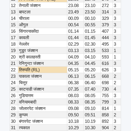
12
तेनाली जंक्शन
23.08
23.10
272
3
13
बापटला
23.49
23.50
314
3
14
चीराला
00.09
00.10
329
3
15
ओंगुल
00.54
00.55
379
3
16
सिंगारयाकोंदा
01.14
01.15
407
3
17
कावली
01.44
01.45
444
3
18
नेल्लोर
02.29
02.30
495
3
19
गुडूर जंक्शन
03.13
03.15
533
1
20
श्री कालहस्ती
04.09
04.10
593
1
21
रेनिगुन्टा जंक्शन
04.35
04.45
616
3
22
तिरुपति (RL)
05.15
05.20
626
3
23
पाकाला जंक्शन
06.13
06.15
668
2
24
चित्तूर
06.38
06.40
698
2
25
काटपाडी जंक्शन
07.35
07.40
730
4
26
गुडियात्तम
08.03
08.05
755
3
27
वनियामबादी
08.33
08.35
799
3
28
जोलारपेट जंक्शन
09.08
09.10
814
1
29
कुप्पम
09.50
09.51
858
2
30
बंगारपेट जंक्शन
10.18
10.19
892
3
31
त्यकाल
10.29
10.30
904
2