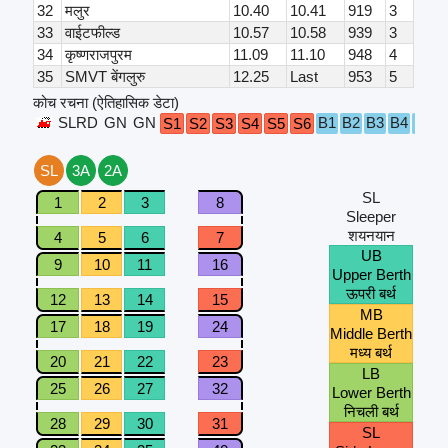
32
मलुर
10.40
10.41
919
3
33
वाईटफील्ड
10.57
10.58
939
3
34
कृष्णराजपुरम
11.09
11.10
948
4
35
SMVT बेंगलुरु
12.25
Last
953
5
कोच रचना (ऐतिहासिक डेटा)
SLRD
GN
GN
B1
B2
B3
B4
B5
B
S1
S2
S3
S4
S5
S6
SL
3A
2A
SL
1
2
3
8
Sleeper
शयनयान
4
5
6
7
UB
9
10
11
16
Upper Berth
ऊपरी बर्थ
12
13
14
15
MB
17
18
19
24
Middle Berth
मध्य बर्थ
20
21
22
23
LB
25
26
27
32
Lower Berth
निचली बर्थ
28
29
30
31
SL