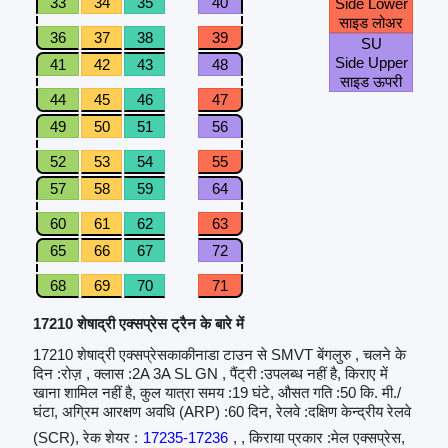
33
34
35
40
Side Lower
साइड लोअर
36
37
38
39
SU
Side Upper
41
42
43
48
साइड ऊपरी
44
45
46
47
49
50
51
56
52
53
54
55
57
58
59
64
60
61
62
63
65
66
67
72
68
69
70
71
17210 शेषाद्री एक्सप्रेस ट्रैन के बारे में
17210 शेषाद्री एक्सप्रेसकाकीनाडा टाउन से SMVT बेंगलुरु , चलने के
दिन :रोज़ , क्लास :2A 3A SL GN , पैंट्री :उपलब्ध नहीं है, किराए में
खाना शामिल नहीं है, कुल यात्रा समय :19 घंटे, औसत गति :50 कि. मी./
घंटा, अग्रिम आरक्षण अवधि (ARP) :60 दिन, रेलवे :दक्षिण केन्द्रीय रेलवे
(SCR), रेक शेयर :
17235-17236
, , किराया प्रकार :मेल एक्सप्रेस,