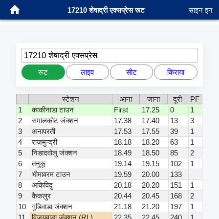
17210 शेषाद्री एक्सप्रेस रूट
साइन इन
17210 शेषाद्री एक्सप्रेस
रूट
लाइव
सीट
किराया
स्टेशन
आना
जाना
दूरी
PF
1
काकीनाडा टाउन
First
17.25
0
1
2
समालकोट जंक्शन
17.38
17.40
13
3
3
अनापरती
17.53
17.55
39
1
4
राजमुन्द्री
18.18
18.20
63
1
5
निडादवोलु जंक्शन
18.49
18.50
85
2
6
तनुकू
19.14
19.15
102
1
7
भीमावरम टाउन
19.59
20.00
133
8
अकिविदु
20.18
20.20
151
1
9
कैकलुर
20.44
20.45
168
2
10
गुडिवाडा जंक्शन
21.18
21.20
197
1
11
विजयवाडा जंक्शन (RL)
22.35
22.45
240
1