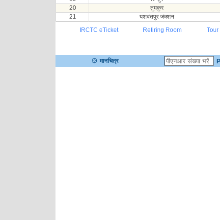
20
तुमकुर
21
यशवंतपुर जंक्शन
IRCTC eTicket
Retiring Room
Tour
मानचित्र
P