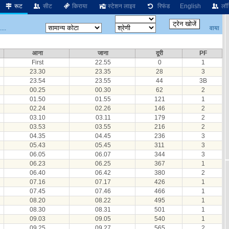
रूट
सीट
किराया
स्टेशन लाइव
रिफंड
English
लॉग
वाया
...
आना
जाना
दूरी
PF
First
22.55
0
1
23.30
23.35
28
3
23.54
23.55
44
3B
00.25
00.30
62
2
01.50
01.55
121
1
02.24
02.26
146
2
03.10
03.11
179
2
03.53
03.55
216
2
04.35
04.45
236
3
05.43
05.45
311
3
06.05
06.07
344
3
06.23
06.25
367
1
06.40
06.42
380
2
07.16
07.17
426
1
07.45
07.46
466
1
08.20
08.22
495
1
08.30
08.31
501
1
09.03
09.05
540
1
09.25
09.27
565
2