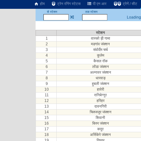
होम
ट्रेन रनिंग स्टेटस
पी एन आर
ट्रेनें / सीट
से स्टेशन
तक स्टेशन
Loading.
स्टेशन
1
वास्को ड़ी गामा
2
मडगांव जंक्शन
3
संवोर्देम चर्च
4
कुलेम
5
कैसल रॉक
6
लोंडा जंक्शन
7
अल्नावर जंक्शन
8
धारवाड़
9
हुबली जंक्शन
10
हावेरी
11
रानिबेन्नुर
12
हरिहर
13
दावनगिरी
14
चिक्जजुर जंक्शन
15
शिवानी
16
बिरुर जंक्शन
17
कदुर
18
अर्सिकेरे जंक्शन
19
तिप्तुर